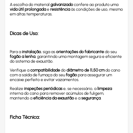
A escolha do material
galvanizado
confere ao produto uma
vida útil prolongada
e
resistência
às condições de uso, mesmo
em altas temperaturas.
Dicas de Uso:
Para a
instalação
, siga as
orientações do fabricante
do seu
fogão a lenha
, garantindo uma montagem segura e eficiente
do sistema de exaustão.
Verifique a
compatibilidade
do
diâmetro de 11,50 cm
do cano
com a saída de fumaça do seu
fogão
para assegurar um
encaixe perfeito e evitar vazamentos.
Realize
inspeções periódicas
e, se necessário, a
limpeza
interna do cano para remover acúmulos de fuligem,
mantendo a
eficiência da exaustão
e a
segurança
.
Ficha Técnica: