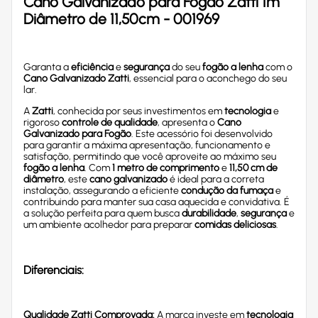
Cano Galvanizado para Fogão Zatti 1m
Diâmetro de 11,50cm - 001969
Garanta a
eficiência
e
segurança
do seu
fogão a lenha
com o
Cano Galvanizado Zatti
, essencial para o aconchego do seu
lar.
A
Zatti
, conhecida por seus investimentos em
tecnologia
e
rigoroso
controle de qualidade
, apresenta o
Cano
Galvanizado para Fogão
. Este acessório foi desenvolvido
para garantir a máxima apresentação, funcionamento e
satisfação, permitindo que você aproveite ao máximo seu
fogão a lenha
. Com
1 metro de comprimento
e
11,50 cm de
diâmetro
, este
cano galvanizado
é ideal para a correta
instalação, assegurando a eficiente
condução da fumaça
e
contribuindo para manter sua casa aquecida e convidativa. É
a solução perfeita para quem busca
durabilidade
,
segurança
e
um ambiente acolhedor para preparar
comidas deliciosas
.
Diferenciais:
Qualidade Zatti Comprovada:
A marca investe em
tecnologia