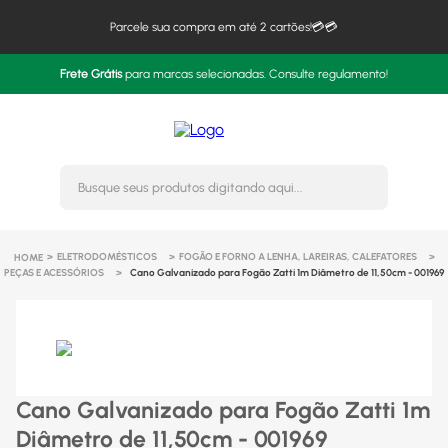
Parcele sua compra em até 2 cartões!💳💳
Frete Grátis
para marcas selecionadas. Consulte regulamento!
Busque seus produtos digitando 
ELETRODOMÉSTICOS
FOGÃO E FORNO A LENHA, LAREIRAS, CALEFATORES
PEÇAS E ACESSÓRIOS
Cano Galvanizado para Fogão Zatti 1m Diâmetro de 11,50cm - 001969
Cano Galvanizado para Fogão Zatti 1m
Diâmetro de 11,50cm - 001969