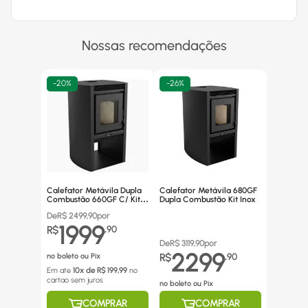
Nossas recomendações
-
20%
-
26%
Calefator Metávila Dupla
Calefator Metávila 680GF
Combustão 660GF C/ Kit
Dupla Combustão Kit Inox
Canos Inox
De
R$
2499,90
por
1999
R$
,
90
De
R$
3119,90
por
2299
no boleto ou Pix
R$
,
90
Em ate
10
x de R$
199,99
no
cartao
sem juros
no boleto ou Pix
COMPRAR
COMPRAR