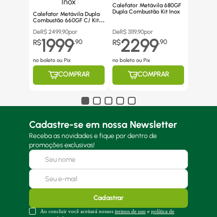
Calefator Metávila 680GF
Dupla Combustão Kit Inox
Calefator Metávila Dupla
Combustão 660GF C/ Kit
Canos Inox
De
R$
2499,90
por
De
R$
3119,90
por
1999
2299
R$
,
90
R$
,
90
no boleto ou Pix
no boleto ou Pix
COMPRAR
COMPRAR
Cadastre-se em nossa Newsletter
Receba as novidades e fique por dentro de
promoções exclusivas!
Cadastrar
Ao concluir você aceitará nossos
termos de uso
e
política de