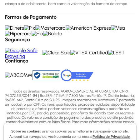
criança e do adolescente, bem como a valorização do homem do campo.
Formas de Pagamento
Segurança
Confiança
Todos os direitos reservados. AGRO-COMERCIAL AFUBRA LTDA CNPJ:
74.072.513/0044-84 | Rod BR-471 KM 147 300 Metros Portão 17, Distrito Industrial,
96.835-642, Santa Cruz do Sul, RS. Imagens meramente ilustrativas. É permitido
um cadastro por CPF. Os itens, quantidades, prazos de validade, disponibilidade
de produtos e ofertas podem variar nas diversas regiões e poderão ser
limitados por CPF, por dia, por período, por oferta de acordo com as regras e
políticas. Os valores e condição de pagamento dos produtos do site poderão
conter divergências com as lojas físicas. Para mais informações acesse nossas
Políticas ou entre em contato via ligação (51) 3713-7770, WhatsApp pelo número
(51) 3713-7750 ou email - sac@afubra.com.br.
Sobre os cookies:
usamos cookies para melhorar a sua experiência no site.
Ao continuar navegando, você concorda com a nossa
Política de Privacidade
,