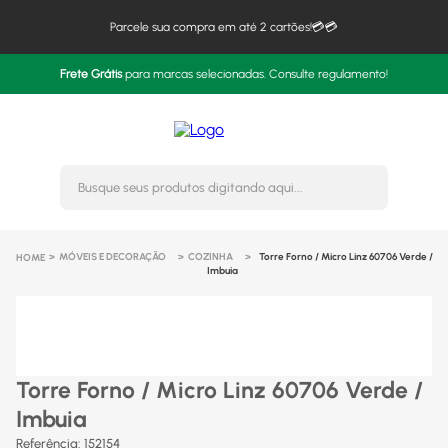
Parcele sua compra em até 2 cartões!💳💳
Frete Grátis
para marcas selecionadas. Consulte regulamento!
Busque seus produtos digitando 
MÓVEIS E DECORAÇÃO
COZINHA
Torre Forno / Micro Linz 60706 Verde /
Imbuia
Torre Forno / Micro Linz 60706 Verde /
Imbuia
Referência
:
152154