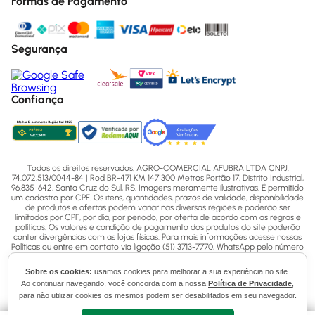
Formas de Pagamento
Segurança
Confiança
Todos os direitos reservados. AGRO-COMERCIAL AFUBRA LTDA CNPJ:
74.072.513/0044-84 | Rod BR-471 KM 147 300 Metros Portão 17, Distrito Industrial,
96.835-642, Santa Cruz do Sul, RS. Imagens meramente ilustrativas. É permitido
um cadastro por CPF. Os itens, quantidades, prazos de validade, disponibilidade
de produtos e ofertas podem variar nas diversas regiões e poderão ser
limitados por CPF, por dia, por período, por oferta de acordo com as regras e
políticas. Os valores e condição de pagamento dos produtos do site poderão
conter divergências com as lojas físicas. Para mais informações acesse nossas
Políticas ou entre em contato via ligação (51) 3713-7770, WhatsApp pelo número
(51) 3713-7750 ou email - sac@afubra.com.br.
Sobre os cookies:
usamos cookies para melhorar a sua experiência no site.
Ao continuar navegando, você concorda com a nossa
Política de Privacidade
,
para não utilizar cookies os mesmos podem ser desabilitados em seu navegador.