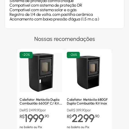
Sistema de proteção contra choque
Compatível com sistema de proteção DR
Compatível com sistema solar e a gás
Registro de 1/4 de volta, com pastilha cerâmica
Acionamento com baixa pressão d'água (1,5 m.c.a.)
Nossas recomendações
-
20%
-
26%
Calefator Metávila Dupla
Calefator Metávila 680GF
Combustão 660GF C/ Kit
Dupla Combustão Kit Inox
Canos Inox
De
R$
2499,90
por
De
R$
3119,90
por
1999
2299
R$
,
90
R$
,
90
no boleto ou Pix
no boleto ou Pix