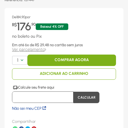
De
184,90
por
176
R$
,
90
Baixou!
4
% OFF
no boleto ou Pix
Em até
6
x
de R$
29,48
no cartão sem juros
Ver parcelamento
1
COMPRAR AGORA
ADICIONAR AO CARRINHO
Não sei meu CEP
Compartilhar