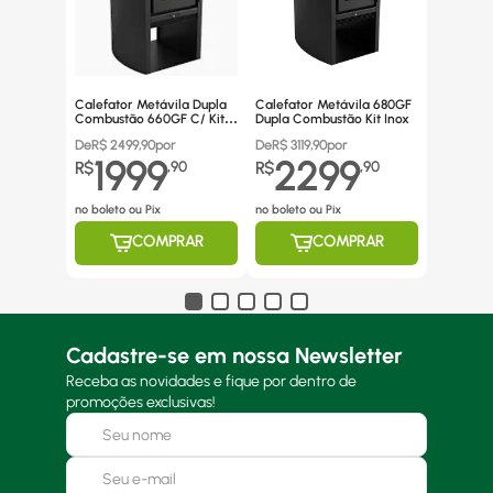
Calefator Metávila Dupla
Calefator Metávila 680GF
Combustão 660GF C/ Kit
Dupla Combustão Kit Inox
Canos Inox
De
R$
2499,90
por
De
R$
3119,90
por
1999
2299
R$
,
90
R$
,
90
no boleto ou Pix
no boleto ou Pix
COMPRAR
COMPRAR
Cadastre-se em nossa Newsletter
Receba as novidades e fique por dentro de
promoções exclusivas!