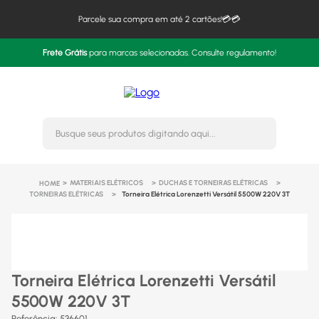
Parcele sua compra em até 2 cartões!💳💳
Frete Grátis
para marcas selecionadas. Consulte regulamento!
Busque seus produtos digitando 
MATERIAIS ELÉTRICOS
DUCHAS E TORNEIRAS ELÉTRICAS
TORNEIRAS ELÉTRICAS
Torneira Elétrica Lorenzetti Versátil 5500W 220V 3T
Torneira Elétrica Lorenzetti Versátil
5500W 220V 3T
Referência
:
536601