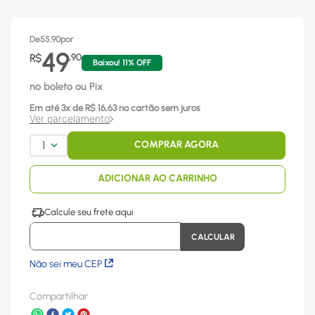
De
55,90
por
49
R$
,
90
Baixou!
11
% OFF
no boleto ou Pix
Em até
3
x
de R$
16,63
no cartão sem juros
Ver parcelamento
1
COMPRAR AGORA
ADICIONAR AO CARRINHO
Não sei meu CEP
Compartilhar