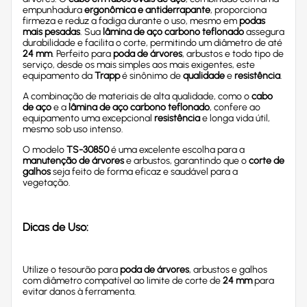
empunhadura
ergonômica e antiderrapante
, proporciona
firmeza e reduz a fadiga durante o uso, mesmo em
podas
mais pesadas
. Sua
lâmina de aço carbono teflonado
assegura
durabilidade e facilita o corte, permitindo um diâmetro de até
24 mm
. Perfeito para
poda de árvores
, arbustos e todo tipo de
serviço, desde os mais simples aos mais exigentes, este
equipamento da
Trapp
é sinônimo de
qualidade
e
resistência
.
A combinação de materiais de alta qualidade, como o
cabo
de aço
e a
lâmina de aço carbono teflonado
, confere ao
equipamento uma excepcional
resistência
e longa vida útil,
mesmo sob uso intenso.
O modelo
TS-30850
é uma excelente escolha para a
manutenção de árvores
e arbustos, garantindo que o
corte de
galhos
seja feito de forma eficaz e saudável para a
vegetação.
Dicas de Uso:
Utilize o tesourão para
poda de árvores
, arbustos e galhos
com diâmetro compatível ao limite de corte de
24 mm
para
evitar danos à ferramenta.