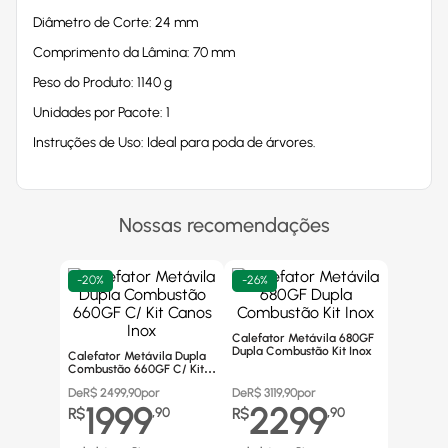
Diâmetro de Corte: 24 mm
Comprimento da Lâmina: 70 mm
Peso do Produto: 1140 g
Unidades por Pacote: 1
Instruções de Uso: Ideal para poda de árvores.
Nossas recomendações
-
20%
-
26%
Calefator Metávila 680GF
Dupla Combustão Kit Inox
Calefator Metávila Dupla
Combustão 660GF C/ Kit
Canos Inox
De
R$
2499,90
por
De
R$
3119,90
por
1999
2299
R$
,
90
R$
,
90