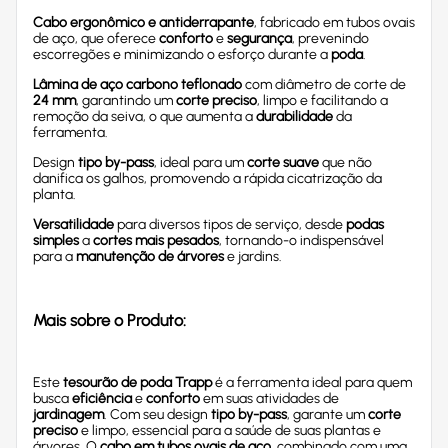
Cabo ergonômico e antiderrapante
, fabricado em tubos ovais
de aço, que oferece
conforto
e
segurança
, prevenindo
escorregões e minimizando o esforço durante a
poda
.
Lâmina de aço carbono teflonado
com diâmetro de corte de
24 mm
, garantindo um
corte preciso
, limpo e facilitando a
remoção da seiva, o que aumenta a
durabilidade
da
ferramenta.
Design
tipo by-pass
, ideal para um
corte suave
que não
danifica os galhos, promovendo a rápida cicatrização da
planta.
Versatilidade
para diversos tipos de serviço, desde
podas
simples
a
cortes mais pesados
, tornando-o indispensável
para a
manutenção de árvores
e jardins.
Mais sobre o Produto:
Este
tesourão de poda Trapp
é a ferramenta ideal para quem
busca
eficiência
e
conforto
em suas atividades de
jardinagem
. Com seu design
tipo by-pass
, garante um
corte
preciso
e limpo, essencial para a saúde de suas plantas e
árvores. O
cabo em tubos ovais de aço
, combinado com uma