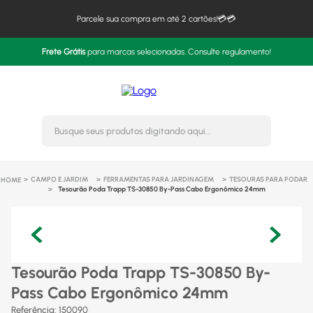
Parcele sua compra em até 2 cartões!💳💳
Frete Grátis
para marcas selecionadas. Consulte regulamento!
Busque seus produtos digitando 
CAMPO E JARDIM
FERRAMENTAS PARA JARDINAGEM
TESOURAS PARA PODAR
Tesourão Poda Trapp TS-30850 By-Pass Cabo Ergonômico 24mm
Tesourão Poda Trapp TS-30850 By-
Pass Cabo Ergonômico 24mm
Referência
:
150090