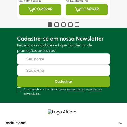
no boleto ou Pix
no boleto ou Pix
COMPRAR
COMPRAR
Cadastre-se em nossa Newsletter
Receba as novidades e fique por dentro de
promoções exclusivas!
Cadastrar
Ao concluir você aceitará nossos
termos de uso
e
política de
privacidade.
Institucional