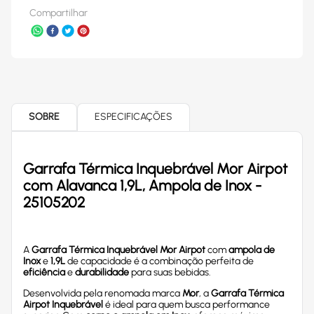
Compartilhar
SOBRE
ESPECIFICAÇÕES
Garrafa Térmica Inquebrável Mor Airpot
com Alavanca 1,9L, Ampola de Inox -
25105202
A
Garrafa Térmica Inquebrável Mor Airpot
com
ampola de
Inox
e
1,9L
de capacidade é a combinação perfeita de
eficiência
e
durabilidade
para suas bebidas.
Desenvolvida pela renomada marca
Mor
, a
Garrafa Térmica
Airpot Inquebrável
é ideal para quem busca performance