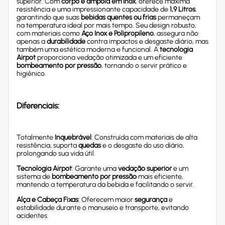
superior. Com
corpo e ampola em Inox
, oferece máxima
resistência e uma impressionante capacidade de
1,9 Litros
,
garantindo que suas
bebidas quentes ou frias
permaneçam
na temperatura ideal por mais tempo. Seu design robusto,
com materiais como
Aço Inox e Polipropileno
, assegura não
apenas a
durabilidade
contra impactos e desgaste diário, mas
também uma estética moderna e funcional. A
tecnologia
Airpot
proporciona vedação otimizada e um eficiente
bombeamento por pressão
, tornando o servir prático e
higiênico.
Diferenciais:
Totalmente
Inquebrável
: Construída com materiais de alta
resistência, suporta
quedas
e o desgaste do uso diário,
prolongando sua vida útil.
Tecnologia Airpot
: Garante uma
vedação superior
e um
sistema de
bombeamento por pressão
mais eficiente,
mantendo a temperatura da bebida e facilitando o servir.
Alça e Cabeça Fixas
: Oferecem maior
segurança
e
estabilidade durante o manuseio e transporte, evitando
acidentes.