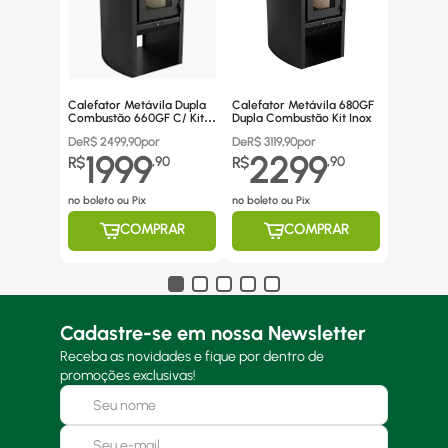
Calefator Metávila Dupla
Calefator Metávila 680GF
Combustão 660GF C/ Kit
Dupla Combustão Kit Inox
Canos Inox
De
R$
2499,90
por
De
R$
3119,90
por
1999
2299
R$
,
90
R$
,
90
no boleto ou Pix
no boleto ou Pix
COMPRAR
COMPRAR
Cadastre-se em nossa Newsletter
Receba as novidades e fique por dentro de
promoções exclusivas!