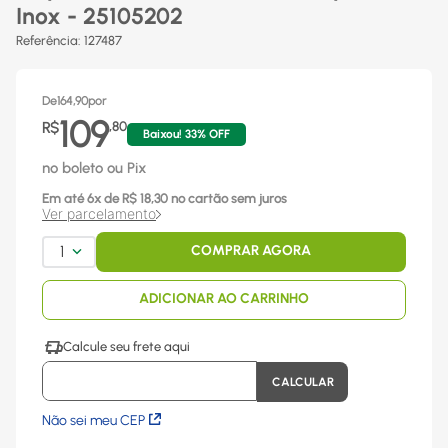
Inox - 25105202
Referência
:
127487
De
164,90
por
109
R$
,
80
Baixou!
33
% OFF
no boleto ou Pix
Em até
6
x
de R$
18,30
no cartão sem juros
Ver parcelamento
1
COMPRAR AGORA
ADICIONAR AO CARRINHO
Não sei meu CEP