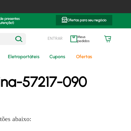
 de presentes
Ofertas para seu negócio
utenção!)
ENTRAR
meus pedidos
Eletroportáteis
Cupons
Ofertas
ina-57217-090
tões abaixo: