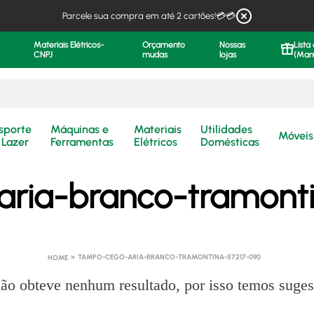
Parcele sua compra em até 2 cartões!💳💳
Materiais Elétricos-
Orçamento
Nossas
Lista
CNPJ
mudas
lojas
(Man
.
sporte
Máquinas e
Materiais
Utilidades
Móveis
 Lazer
Ferramentas
Elétricos
Domésticas
ria-branco-tramont
TAMPO-CEGO-ARIA-BRANCO-TRAMONTINA-57217-090
ão obteve nenhum resultado, por isso temos suges