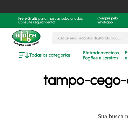
Frete Grátis
para marcas selecionadas.
Compre pelo
Consulte regulamento!
Whatsapp
Busque seus produtos digitando aqui..
Eletrodomésticos,
E
Todas as categorias
Fogões e Lareiras
e
tampo-cego-a
Sua busca n