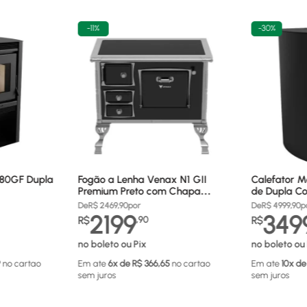
-
11%
-
30%
680GF Dupla
Fogão a Lenha Venax N1 GII
Calefator M
Premium Preto com Chapa
de Dupla Co
Vitrocerâmica - Chaminé Saída
880GF
De
R$
2469,90
por
De
R$
4999,90
p
Lado Direito
2199
349
R$
,
90
R$
no boleto ou Pix
no boleto ou 
9
no cartao
Em ate
6
x de R$
366,65
no cartao
Em ate
10
x de
sem juros
sem juros