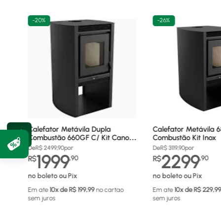
-
20%
-
26%
Calefator Metávila Dupla
Calefator Metávila 
Combustão 660GF C/ Kit Canos
Combustão Kit Inox
Inox
De
R$
2499,90
por
De
R$
3119,90
por
1999
2299
R$
,
90
R$
,
90
no boleto ou Pix
no boleto ou Pix
Em ate
10
x de R$
199,99
no cartao
Em ate
10
x de R$
229,9
sem juros
sem juros