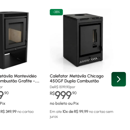
-
38%
etávila Montevidéo
Calefator Metávila Chicago
mbustão Grafite -
450GF Dupla Combustão
or
De
R$
1599,90
por
9
999
,
90
R$
,
90
Pix
no boleto ou Pix
 R$
349,99
no cartao
Em ate
10
x de R$
99,99
no cartao
sem
juros