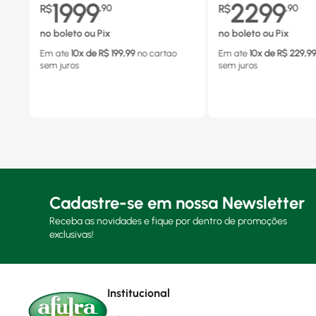
1999
2299
R$
,
90
R$
,
90
no boleto ou Pix
no boleto ou Pix
Em ate
10
x de R$
199,99
no cartao
Em ate
10
x de R$
229,9
sem juros
sem juros
Cadastre-se em nossa Newsletter
Receba as novidades e fique por dentro de promoções
exclusivas!
Institucional