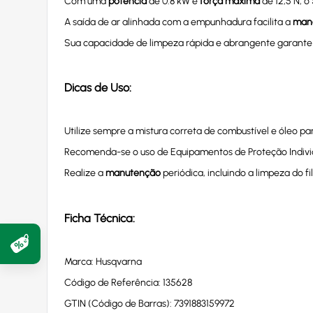
Com uma
potência
de 0.8 kW e
força máxima
de 12,5 N, o
A saída de ar alinhada com a empunhadura facilita a
mano
Sua capacidade de limpeza rápida e abrangente garant
Dicas de Uso:
Utilize sempre a mistura correta de combustível e óleo 
Recomenda-se o uso de Equipamentos de Proteção Individ
Realize a
manutenção
periódica, incluindo a limpeza do f
Ficha Técnica:
Marca: Husqvarna
Código de Referência: 135628
GTIN (Código de Barras): 7391883159972