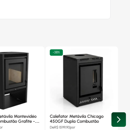
-
38%
etávila Montevidéo
Calefator Metávila Chicago
mbustão Grafite -
450GF Dupla Combustão
or
De
R$
1599,90
por