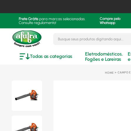
Frete Grátis
para marcas selecionadas.
Compre pelo
Consulte regulamento!
Whatsapp
Busque seus produtos digitando aqui..
Eletrodomésticos,
E
Todas as categorias
Fogões e Lareiras
e
CAMPO E