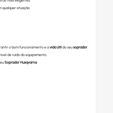
fas mais exigentes.
m qualquer situação.
arantir o bom funcionamento e a
vida útil
do seu
soprador
.
 nível de ruído do equipamento.
seu
Soprador Husqvarna
.