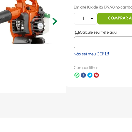
Em até
10
x
de R$
179,90
no cartão
1
COMPRAR 
Não sei meu CEP
Compartilhar