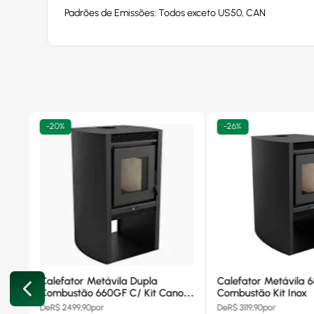
Padrões de Emissões: Todos exceto US50, CAN
-
20%
-
26%
Calefator Metávila Dupla
Calefator Metávila 
Combustão 660GF C/ Kit Canos
Combustão Kit Inox
Inox
De
R$
2499,90
por
De
R$
3119,90
por