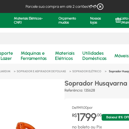
Parcele sua compra em até 2 cartões!💳💳
Materiais Elétricos-
Orçamento
Nossas
Lista
CNPJ
mudas
lojas
(Man
.
sporte
Máquinas e
Materiais
Utilidades
Móveis
 Lazer
Ferramentas
Elétricos
Domésticas
 JARDIM
SOPRADOR E ASPIRADOR DE FOLHAS
SOPRADOR ELÉTRICO
Soprador Husqv
Soprador Husqvarna 
Referência
:
135628
De
1949,00
por
1799
R$
,
00
Baixou!
8
% OF
no boleto ou Pix