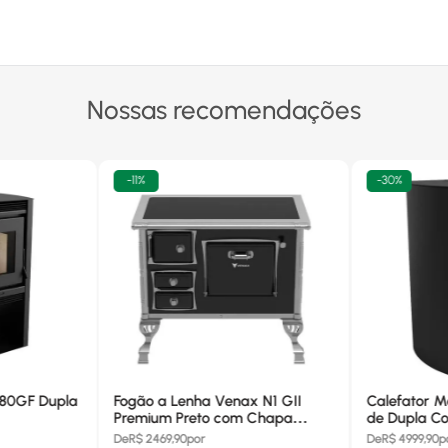
Nossas recomendações
-
11%
-
30%
680GF Dupla
Fogão a Lenha Venax N1 GII
Calefator M
Premium Preto com Chapa
de Dupla Co
Vitrocerâmica - Chaminé Saída
880GF
De
R$
2469,90
por
De
R$
4999,90
p