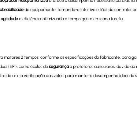
Soprador Husqvarna 125B
oferece o desempenho necessário para as tare
brabilidade
do equipamento, tornando-o intuitivo e fácil de controlar e
e
agilidade
e eficiência, otimizando o tempo gasto em cada tarefa.
para motores 2 tempos, conforme as especificações do fabricante, para g
ual (EPI), como óculos de
segurança
e protetores auriculares, devido ao
iltro de ar e a verificação das velas, para manter o desempenho ideal do 