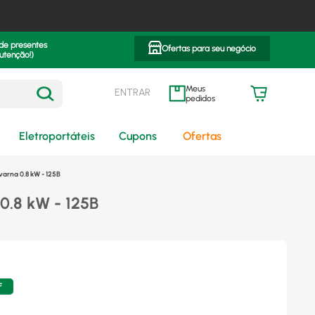
 de presentes
Ofertas para seu negócio
utenção!)
ENTRAR
meus pedidos
Eletroportáteis
Cupons
Ofertas
arna 0.8 kW - 125B
0.8 kW - 125B
F