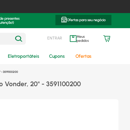
 de presentes
Ofertas para seu negócio
utenção!)
ENTRAR
meus pedidos
Eletroportáteis
Cupons
Ofertas
" - 3591100200
ão Vonder, 20" - 3591100200