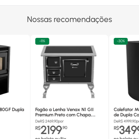
Nossas recomendações
-
11%
-
30%
680GF Dupla
Fogão a Lenha Venax N1 GII
Calefator M
Premium Preto com Chapa
de Dupla Co
Vitrocerâmica - Chaminé Saída
880GF
De
R$
2469,90
por
De
R$
4999,90
p
Lado Direito
2199
349
R$
,
90
R$
no boleto ou Pix
no boleto ou 