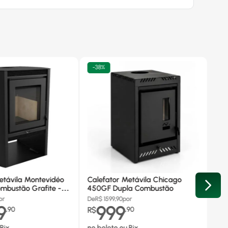
-
38%
etávila Montevidéo
Calefator Metávila Chicago
mbustão Grafite -
450GF Dupla Combustão
or
De
R$
1599,90
por
9
999
,
90
R$
,
90
Pix
no boleto ou Pix