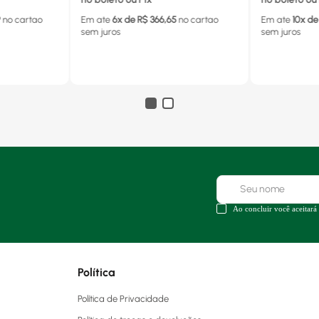
9
no cartao
Em ate
6
x de R$
366,65
no cartao
Em ate
10
x de
sem juros
sem juros
Ao concluir você aceitará
Política
Política de Privacidade