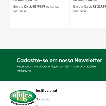
Em ate
10
x de R$
199,99
no cartao
Em ate
10
x de R$
229,9
sem juros
sem juros
Cadastre-se em nossa Newsletter
Receba as novidades e fique por dentro de promoções
exclusivas!
Institucional
Sobre nós