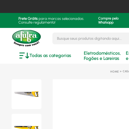
Frete Grátis
para marcas selecionadas.
Compre pelo
Consulte regulamento!
Whatsapp
Busque seus produtos digitando aqui..
Eletrodomésticos,
E
Todas as categorias
Fogões e Lareiras
e
CAS