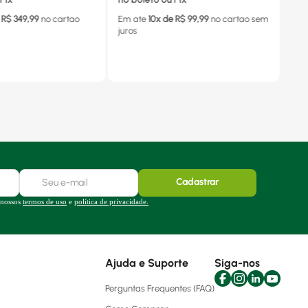
 R$
349,99
no cartao
Em ate
10
x de R$
99,99
no cartao
sem
juros
Cadastrar
 nossos
termos de uso
e
política de privacidade.
Ajuda e Suporte
Siga-nos
Perguntas Frequentes (FAQ)