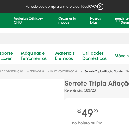
Parcele sua compra em até 2 cartões!💳💳
Materiais Elétricos-
Orçamento
Nossas
Lista
CNPJ
mudas
lojas
(Man
.
sporte
Máquinas e
Materiais
Utilidades
Móveis
 Lazer
Ferramentas
Elétricos
Domésticas
A E CONSTRUÇÃO
FERRAGEM
INATIVO FERRAGEM
Serrote Tripla Afiação Vonder, 20
Serrote Tripla Afiaç
Referência
:
583723
49
R$
,
90
no boleto ou Pix