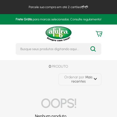
Parcele sua compra em até 2 cartões!💳💳
Frete Grátis
para marcas selecionadas. Consulte regulamento!
Busque seus produtos digitando 
0
PRODUTO
Ordenar por
Mais
recentes
OOPS!
Nenhum produto