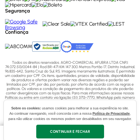
Segurança
Confiança
Todos os direitos reservados. AGRO-COMERCIAL AFUBRA LTDA CNPJ:
74.072.513/0044-84 | Rod BR-471 KM 147 300 Metros Portão 17, Distrito Industrial,
96.835-642, Santa Cruz do Sul, RS. Imagens meramente ilustrativas. É permitido
um cadastro por CPF. Os itens, quantidades, prazos de validade, disponibilidade
de produtos e ofertas podem variar nas diversas regiões e poderão ser
limitados por CPF, por dia, por período, por oferta de acordo com as regras e
políticas. Os valores e condição de pagamento dos produtos do site poderão
conter divergências com as lojas físicas. Para mais informações acesse nossas
Políticas ou entre em contato via ligação (51) 3713-7770, WhatsApp pelo número
(51) 3713-7750 ou email - sac@afubra.com.br.
Sobre os cookies:
usamos cookies para melhorar a sua experiência no site.
Ao continuar navegando, você concorda com a nossa
Política de Privacidade
,
para não utilizar cookies os mesmos podem ser desabilitados em seu navegador.
CONTINUAR E FECHAR