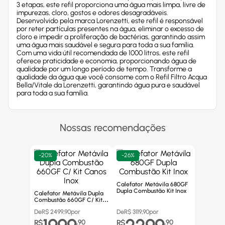
3 etapas, este refil proporciona uma água mais limpa, livre de
impurezas, cloro, gostos e odores desagradáveis.
Desenvolvido pela marca Lorenzetti, este refil é responsável
por reter partículas presentes na água, eliminar o excesso de
cloro e impedir a proliferação de bactérias, garantindo assim
uma água mais saudável e segura para toda a sua família.
Com uma vida útil recomendada de 1000 litros, este refil
oferece praticidade e economia, proporcionando água de
qualidade por um longo período de tempo. Transforme a
qualidade da água que você consome com o Refil Filtro Acqua
Bella/Vitale da Lorenzetti, garantindo água pura e saudável
para toda a sua família.
Nossas recomendações
-
20%
-
26%
Calefator Metávila 680GF
Dupla Combustão Kit Inox
Calefator Metávila Dupla
Combustão 660GF C/ Kit
Canos Inox
De
R$
2499,90
por
De
R$
3119,90
por
R$
,
90
R$
,
90