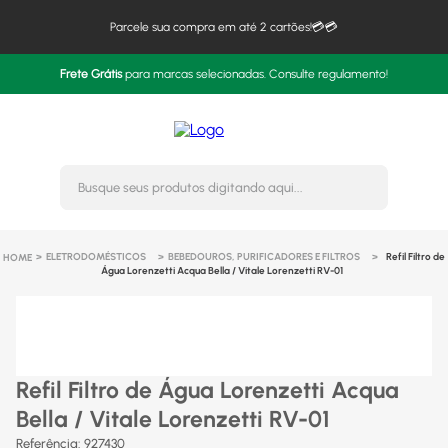
Parcele sua compra em até 2 cartões!💳💳
Frete Grátis
para marcas selecionadas. Consulte regulamento!
Busque seus produtos digitando 
ELETRODOMÉSTICOS
BEBEDOUROS, PURIFICADORES E FILTROS
Refil Filtro de
Água Lorenzetti Acqua Bella / Vitale Lorenzetti RV-01
Refil Filtro de Água Lorenzetti Acqua
Bella / Vitale Lorenzetti RV-01
Referência
:
927430