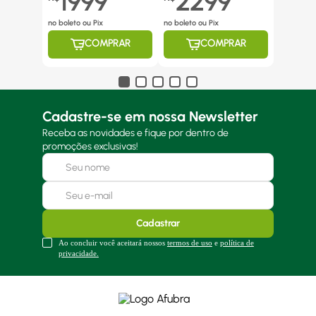
1999
2299
no boleto ou Pix
no boleto ou Pix
COMPRAR
COMPRAR
Cadastre-se em nossa Newsletter
Receba as novidades e fique por dentro de
promoções exclusivas!
Cadastrar
Ao concluir você aceitará nossos
termos de uso
e
política de
privacidade.