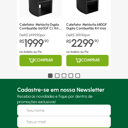
Calefator Metávila Dupla
Calefator Metávila 680GF
Combustão 660GF C/ Kit
Dupla Combustão Kit Inox
Canos Inox
De
R$
2499,90
por
De
R$
3119,90
por
1999
2299
R$
,
90
R$
,
90
no boleto ou Pix
no boleto ou Pix
COMPRAR
COMPRAR
Cadastre-se em nossa Newsletter
Receba as novidades e fique por dentro de
promoções exclusivas!