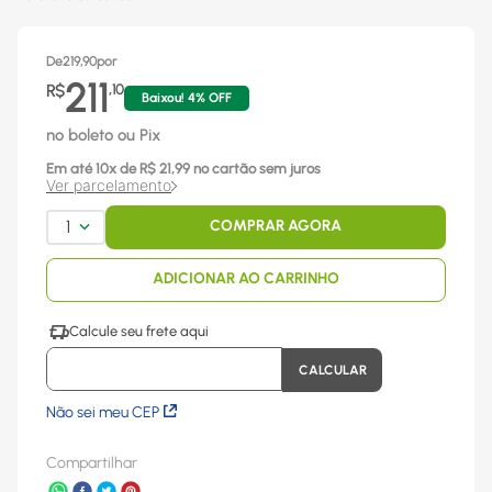
De
219,90
por
211
R$
,
10
Baixou!
4
% OFF
no boleto ou Pix
Em até
10
x
de R$
21,99
no cartão sem juros
Ver parcelamento
1
COMPRAR AGORA
ADICIONAR AO CARRINHO
Não sei meu CEP
Compartilhar