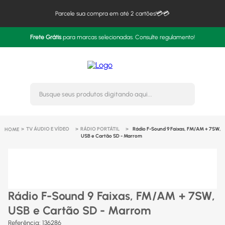
Parcele sua compra em até 2 cartões!💳💳
Frete Grátis
para marcas selecionadas. Consulte regulamento!
Busque seus produtos digitando 
TV ÁUDIO E VÍDEO
RÁDIO PORTÁTIL
Rádio F-Sound 9 Faixas, FM/AM + 7SW,
USB e Cartão SD - Marrom
Rádio F-Sound 9 Faixas, FM/AM + 7SW,
USB e Cartão SD - Marrom
Referência
:
136286