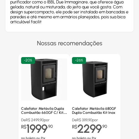
purificador como o IBBL Due Immaginare, que oferece água
gelada, natural ou misturada, do jeito que você gosta. Com
design supercompacto, ele pode ser instalado em bancadas e
paredes e até mesmo em armários planejados, pois sua bica
articulável facilit
Nossas recomendações
-
20%
-
26%
Calefator Metávila Dupla
Calefator Metávila 680GF
Combustão 660GF C/ Kit
Dupla Combustão Kit Inox
Canos Inox
De
R$
2499,90
por
De
R$
3119,90
por
1999
2299
R$
,
90
R$
,
90
no boleto ou Pix
no boleto ou Pix