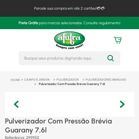
Parcele sua compra em até 2 cartões!💳💳
Frete Grátis
para marcas selecionadas. Consulte regulamento!
Busque seus produtos digitando 
CAMPO E JARDIM
PULVERIZADOR
PULVERIZADORES MANUAIS
Pulverizador Com Pressão Brévia Guarany 7,6l
Pulverizador Com Pressão Brévia
Guarany 7,6l
Referência
:
299952