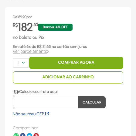
De
189,90
por
182
R$
,
30
Baixou!
4
% OFF
no boleto ou Pix
Em até
6
x
de R$
31,65
no cartão sem juros
Ver parcelamento
1
COMPRAR AGORA
ADICIONAR AO CARRINHO
Não sei meu CEP
Compartilhar