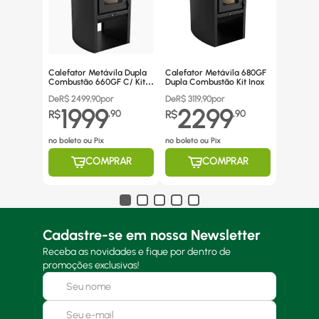
Calefator Metávila Dupla
Calefator Metávila 680GF
Combustão 660GF C/ Kit
Dupla Combustão Kit Inox
Canos Inox
De
R$
2499,90
por
De
R$
3119,90
por
1999
2299
R$
,
90
R$
,
90
no boleto ou Pix
no boleto ou Pix
COMPRAR
COMPRAR
Cadastre-se em nossa Newsletter
Receba as novidades e fique por dentro de
promoções exclusivas!