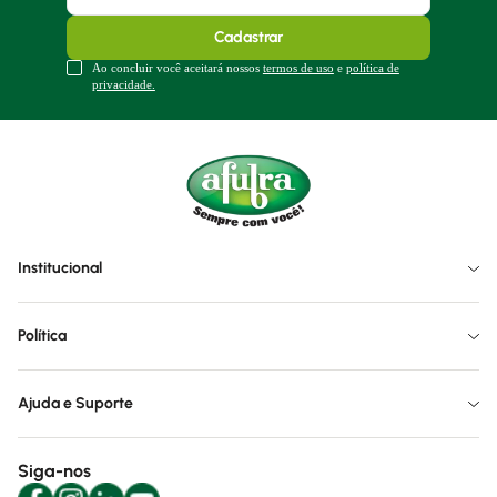
Cadastrar
Ao concluir você aceitará nossos
termos de uso
e
política de
privacidade.
Institucional
Política
Ajuda e Suporte
Siga-nos