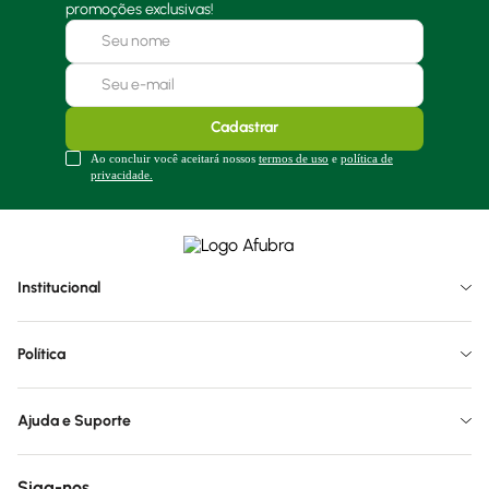
promoções exclusivas!
Cadastrar
Ao concluir você aceitará nossos
termos de uso
e
política de
privacidade.
Institucional
Política
Ajuda e Suporte
Siga-nos