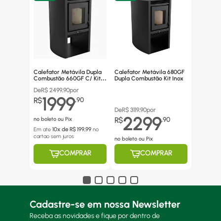
Calefator Metávila Dupla
Calefator Metávila 680GF
Combustão 660GF C/ Kit
Dupla Combustão Kit Inox
Canos Inox
De
R$
2499,90
por
1999
R$
,
90
De
R$
3119,90
por
2299
no boleto ou Pix
R$
,
90
Em ate
10
x de R$
199,99
no
cartao
sem juros
no boleto ou Pix
COMPRAR
COMPRAR
Cadastre-se em nossa Newsletter
Receba as novidades e fique por dentro de