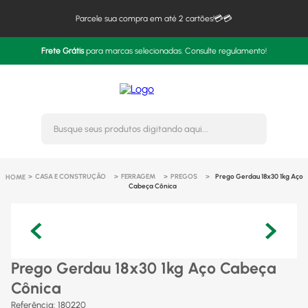
Parcele sua compra em até 2 cartões!💳💳
Frete Grátis
para marcas selecionadas. Consulte regulamento!
Busque seus produtos digitando 
CASA E CONSTRUÇÃO
FERRAGEM
PREGOS
Prego Gerdau 18x30 1kg Aço
Cabeça Cônica
Prego Gerdau 18x30 1kg Aço Cabeça
Cônica
Referência
:
180220