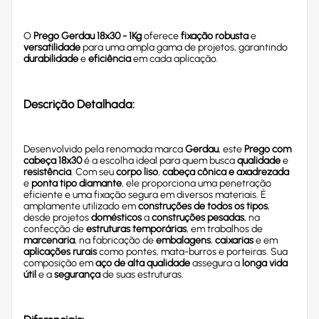
O
Prego Gerdau 18x30 - 1Kg
oferece
fixação robusta
e
versatilidade
para uma ampla gama de projetos, garantindo
durabilidade
e
eficiência
em cada aplicação.
Descrição Detalhada:
Desenvolvido pela renomada marca
Gerdau
, este
Prego com
cabeça 18x30
é a escolha ideal para quem busca
qualidade
e
resistência
. Com seu
corpo liso
,
cabeça cônica e axadrezada
e
ponta tipo diamante
, ele proporciona uma penetração
eficiente e uma fixação segura em diversos materiais. É
amplamente utilizado em
construções de todos os tipos
,
desde projetos
domésticos
a
construções pesadas
, na
confecção de
estruturas temporárias
, em trabalhos de
marcenaria
, na fabricação de
embalagens
,
caixarias
e em
aplicações rurais
como pontes, mata-burros e porteiras. Sua
composição em
aço de alta qualidade
assegura a
longa vida
útil
e a
segurança
de suas estruturas.