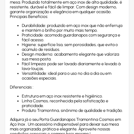
mesa. Produzido totalmente em aço inox de alta qualidade, é
resistente, durável e fácil de limpar. Com design moderno,
garante organização e elegância em qualquer ocasião.
Principais Benefícios:
Durabilidade: produzido em aço inox que não enferruja
e mantém o brilho por muito mais tempo.
Praticidade: acomoda guardanapos com segurança e
fácil acesso.
Higiene: superfície lisa, sem porosidades, que evita o
acúmulo de resíduos.
Design moderno: acabamento elegante que valoriza
sua mesa posta.
Fácil limpeza: pode ser lavado diariamente e levado à
lava-louças.
Versatilidade: ideal para o uso no dia a dia ou em
ocasiões especiais.
Diferenciais :
Estrutura em aço inox resistente e higiênico.
Linha Cosmos, reconhecida pela sofisticação e
praticidade.
Produto Tramontina, sinônimo de qualidade e tradição.
Adquira já o seu Porta Guardanapos Tramontina Cosmos em
Aço Inox . Um acessório indispensável para deixar sua mesa
mais organizada, prática e elegante. Aproveite nossas
condições especiais e compre hoje mesmo !