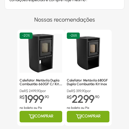
Nossas recomendações
-
20%
-
26%
Calefator Metávila Dupla
Calefator Metávila 680GF
Combustão 660GF C/ Kit
Dupla Combustão Kit Inox
Canos Inox
De
R$
2499,90
por
De
R$
3119,90
por
1999
2299
R$
,
90
R$
,
90
no boleto ou Pix
no boleto ou Pix
COMPRAR
COMPRAR