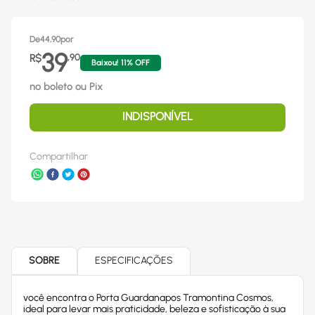
De
44,90
por
39
R$
,
90
Baixou!
11
% OFF
no boleto ou Pix
INDISPONÍVEL
Compartilhar
SOBRE
ESPECIFICAÇÕES
você encontra o Porta Guardanapos Tramontina Cosmos,
ideal para levar mais praticidade, beleza e sofisticação à sua