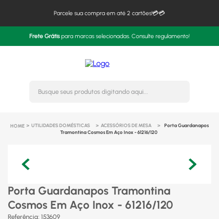
Parcele sua compra em até 2 cartões!💳💳
Frete Grátis
para marcas selecionadas. Consulte regulamento!
Busque seus produtos digitando 
UTILIDADES DOMÉSTICAS
ACESSÓRIOS DE MESA
Porta Guardanapos
Tramontina Cosmos Em Aço Inox - 61216/120
Porta Guardanapos Tramontina
Cosmos Em Aço Inox - 61216/120
Referência
:
153609