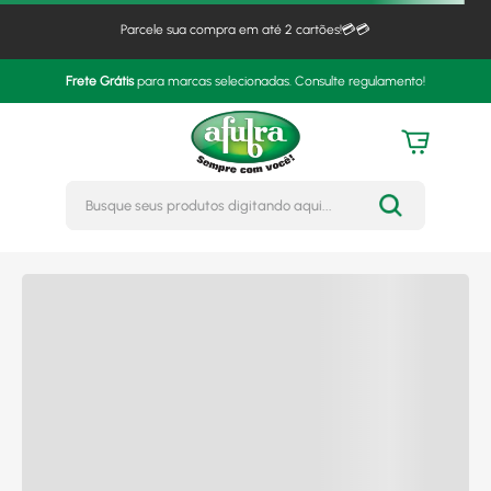
SOBRE
ESPECIFICAÇÕES
Parcele sua compra em até 2 cartões!💳💳
Frete Grátis
para marcas selecionadas. Consulte regulamento!
Nossas recomendações
-
20%
-
26%
Busque seus produtos digitando 
Calefator Metávila Dupla
Calefator Metávila 680GF
Combustão 660GF C/ Kit
Dupla Combustão Kit Inox
Canos Inox
De
R$
2499,90
por
De
R$
3119,90
por
1999
2299
R$
,
90
R$
,
90
no boleto ou Pix
no boleto ou Pix