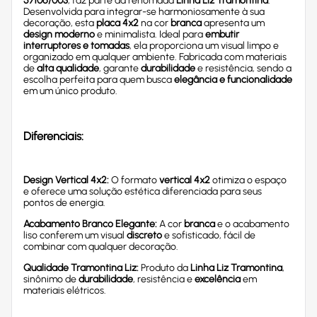
57106/003
, faz parte da renomada
Linha Liz Tramontina
.
Desenvolvida para integrar-se harmoniosamente à sua
decoração, esta
placa 4x2
na cor
branca
apresenta um
design moderno
e minimalista. Ideal para
embutir
interruptores e tomadas
, ela proporciona um visual limpo e
organizado em qualquer ambiente. Fabricada com materiais
de
alta qualidade
, garante
durabilidade
e resistência, sendo a
escolha perfeita para quem busca
elegância e funcionalidade
em um único produto.
Diferenciais:
Design Vertical 4x2:
O formato
vertical 4x2
otimiza o espaço
e oferece uma solução estética diferenciada para seus
pontos de energia.
Acabamento Branco Elegante:
A cor
branca
e o acabamento
liso conferem um visual
discreto
e sofisticado, fácil de
combinar com qualquer decoração.
Qualidade Tramontina Liz:
Produto da
Linha Liz Tramontina
,
sinônimo de
durabilidade
, resistência e
excelência
em
materiais elétricos.