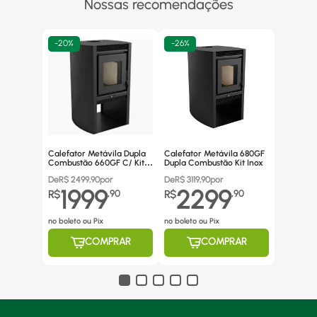
Nossas recomendações
-
20%
-
26%
Calefator Metávila Dupla
Calefator Metávila 680GF
Combustão 660GF C/ Kit
Dupla Combustão Kit Inox
Canos Inox
De
R$
2499,90
por
De
R$
3119,90
por
1999
2299
R$
,
90
R$
,
90
no boleto ou Pix
no boleto ou Pix
COMPRAR
COMPRAR