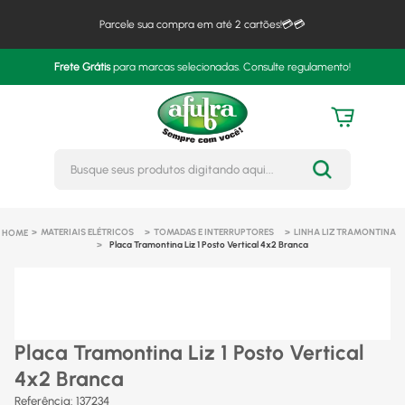
Parcele sua compra em até 2 cartões!💳💳
Frete Grátis
para marcas selecionadas. Consulte regulamento!
Busque seus produtos digitando 
MATERIAIS ELÉTRICOS
TOMADAS E INTERRUPTORES
LINHA LIZ TRAMONTINA
Placa Tramontina Liz 1 Posto Vertical 4x2 Branca
Placa Tramontina Liz 1 Posto Vertical
4x2 Branca
Referência
:
137234