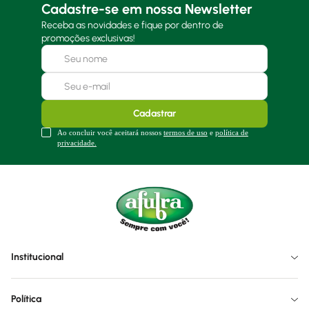
Cadastre-se em nossa Newsletter
Receba as novidades e fique por dentro de
promoções exclusivas!
Cadastrar
Ao concluir você aceitará nossos
termos de uso
e
política de
privacidade.
Institucional
Política