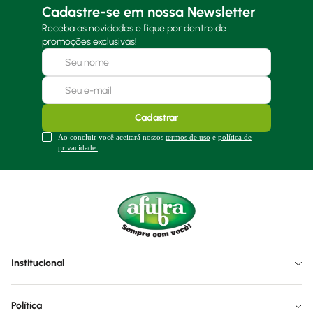
Cadastre-se em nossa Newsletter
Receba as novidades e fique por dentro de
promoções exclusivas!
Cadastrar
Ao concluir você aceitará nossos
termos de uso
e
política de
privacidade.
Institucional
Política