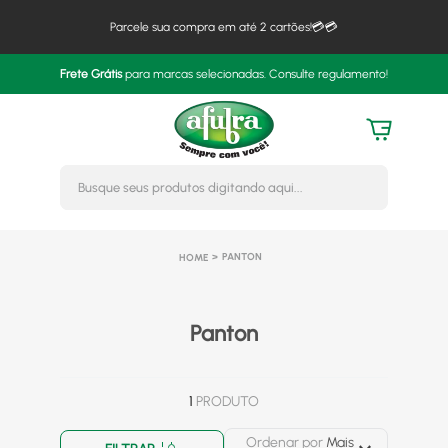
Parcele sua compra em até 2 cartões!💳💳
Frete Grátis
para marcas selecionadas. Consulte regulamento!
Busque seus produtos digitando 
PANTON
Panton
1
PRODUTO
Ordenar por
Mais