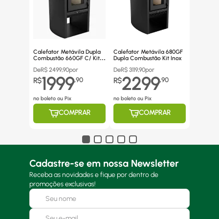
Calefator Metávila Dupla
Calefator Metávila 680GF
Combustão 660GF C/ Kit
Dupla Combustão Kit Inox
Canos Inox
De
R$
2499,90
por
De
R$
3119,90
por
1999
2299
R$
,
90
R$
,
90
no boleto ou Pix
no boleto ou Pix
COMPRAR
COMPRAR
Cadastre-se em nossa Newsletter
Receba as novidades e fique por dentro de
promoções exclusivas!