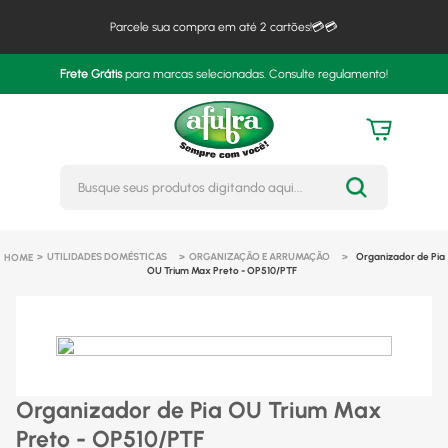
Parcele sua compra em até 2 cartões!💳💳
Frete Grátis
para marcas selecionadas. Consulte regulamento!
Busque seus produtos digitando 
UTILIDADES DOMÉSTICAS
ORGANIZAÇÃO E ARRUMAÇÃO
Organizador de Pia
OU Trium Max Preto - OP510/PTF
Organizador de Pia OU Trium Max
Preto - OP510/PTF