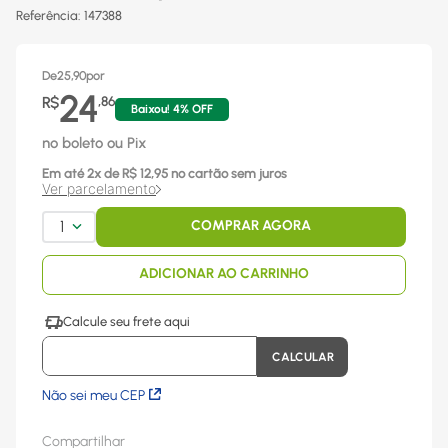
Referência
:
147388
De
25,90
por
24
R$
,
86
Baixou!
4
% OFF
no boleto ou Pix
Em até
2
x
de R$
12,95
no cartão sem juros
Ver parcelamento
1
COMPRAR AGORA
ADICIONAR AO CARRINHO
Não sei meu CEP
Compartilhar