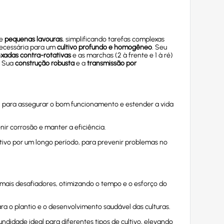
e
pequenas lavouras
, simplificando tarefas complexas
ecessária para um
cultivo profundo e homogêneo
. Seu
xadas contra-rotativas
e as marchas (2 à frente e 1 à ré)
. Sua
construção robusta
e a
transmissão por
para assegurar o bom funcionamento e estender a vida
ir corrosão e manter a eficiência.
ativo por um longo período, para prevenir problemas no
mais desafiadores, otimizando o tempo e o esforço do
ra o plantio e o desenvolvimento saudável das culturas.
undidade ideal para diferentes tipos de cultivo, elevando