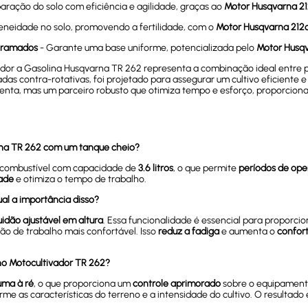
aração do solo com eficiência e agilidade, graças ao
Motor Husqvarna 2
neidade no solo, promovendo a fertilidade, com o
Motor Husqvarna 212
 Gramados
- Garante uma base uniforme, potencializada pelo
Motor Husq
vador a Gasolina Husqvarna TR 262 representa a combinação ideal entre p
das contra-rotativas, foi projetado para assegurar um cultivo eficiente
nta, mas um parceiro robusto que otimiza tempo e esforço, proporcionand
rna TR 262 com um tanque cheio?
 combustível com capacidade de
3.6 litros
, o que permite
períodos de ope
dade
e otimiza o tempo de trabalho.
al a importância disso?
uidão ajustável em altura
. Essa funcionalidade é essencial para proporc
o de trabalho mais confortável. Isso
reduz a fadiga
e aumenta o
confor
 no Motocultivador TR 262?
uma à ré
, o que proporciona um
controle aprimorado
sobre o equipamento.
rme as características do terreno e a intensidade do cultivo. O resultado