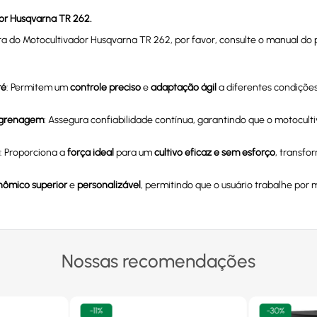
dor Husqvarna TR 262.
ra do Motocultivador Husqvarna TR 262, por favor, consulte o manual do 
ré
: Permitem um
controle preciso
e
adaptação ágil
a diferentes condições
ngrenagem
: Assegura confiabilidade contínua, garantindo que o motocu
a
: Proporciona a
força ideal
para um
cultivo eficaz e sem esforço
, transfo
nômico superior
e
personalizável
, permitindo que o usuário trabalhe po
Nossas recomendações
-
11%
-
30%