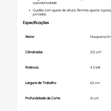
a produtividade.
Guidão com ajuste de altura: Permite ajustar a pos
jornadas.
Especificações
Motor
Husqvarna En
Cilindradas
212 cm³
Potência
4.5 kW
Largura de Trabalho
62 cm
Profundidade de Corte
16 cm