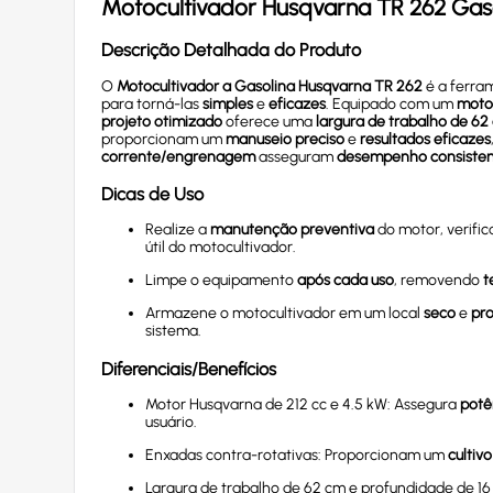
Motocultivador
Husqvarna TR 262
Gas
Descrição Detalhada do Produto
O
Motocultivador a Gasolina Husqvarna TR 262
é a ferr
para torná-las
simples
e
eficazes
. Equipado com um
moto
projeto otimizado
oferece uma
largura de trabalho de 62
proporcionam um
manuseio preciso
e
resultados eficazes
corrente/engrenagem
asseguram
desempenho consiste
Dicas de Uso
Realize a
manutenção preventiva
do motor, verific
útil do motocultivador.
Limpe o equipamento
após cada uso
, removendo
t
Armazene o motocultivador em um local
seco
e
pr
sistema.
Diferenciais/Benefícios
Motor Husqvarna de 212 cc e 4.5 kW: Assegura
potê
usuário.
Enxadas contra-rotativas: Proporcionam um
cultiv
Largura de trabalho de 62 cm e profundidade de 1