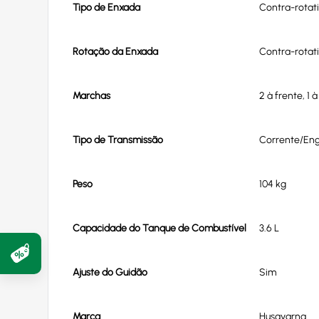
Tipo de Enxada
Contra-rotati
Rotação da Enxada
Contra-rotat
Marchas
2 à frente, 1 à
Tipo de Transmissão
Corrente/En
Peso
104 kg
Capacidade do Tanque de Combustível
3.6 L
Ajuste do Guidão
Sim
Marca
Husqvarna