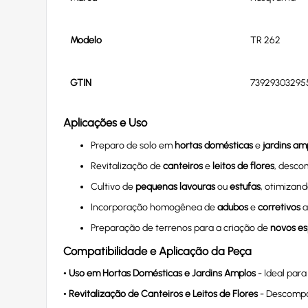
Modelo
TR 262
GTIN
73929303295
Aplicações e Uso
Preparo de solo em
hortas domésticas
e
jardins am
Revitalização de
canteiros
e
leitos de flores
, desco
Cultivo de
pequenas lavouras
ou
estufas
, otimizand
Incorporação homogênea de
adubos
e
corretivos
a
Preparação de terrenos para a criação de
novos es
Compatibilidade e Aplicação da Peça
•
Uso em Hortas Domésticas e Jardins Amplos
- Ideal para
•
Revitalização de Canteiros e Leitos de Flores
- Descompac