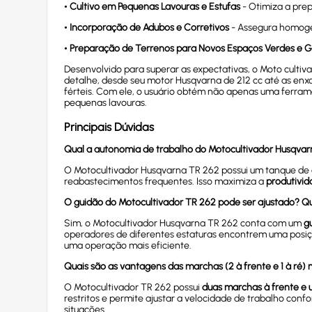
•
Cultivo em Pequenas Lavouras e Estufas
- Otimiza a prep
•
Incorporação de Adubos e Corretivos
- Assegura homoge
•
Preparação de Terrenos para Novos Espaços Verdes e
Desenvolvido para superar as expectativas, o Moto culti
detalhe, desde seu motor Husqvarna de 212 cc até as enxa
férteis. Com ele, o usuário obtém não apenas uma ferrame
pequenas lavouras.
Principais Dúvidas
Qual a autonomia de trabalho do Motocultivador Husqva
O Motocultivador Husqvarna TR 262 possui um tanque de
reabastecimentos frequentes. Isso maximiza a
produtivi
O guidão do Motocultivador TR 262 pode ser ajustado? Qu
Sim, o Motocultivador Husqvarna TR 262 conta com um
g
operadores de diferentes estaturas encontrem uma posiçã
uma operação mais eficiente.
Quais são as vantagens das marchas (2 à frente e 1 à ré)
O Motocultivador TR 262 possui
duas marchas à frente e 
restritos e permite ajustar a velocidade de trabalho confo
situações.