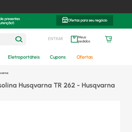
 de presentes
Ofertas para seu negócio
utenção!)
ENTRAR
meus pedidos
Eletroportáteis
Cupons
Ofertas
qvarna
solina Husqvarna TR 262 - Husqvarna