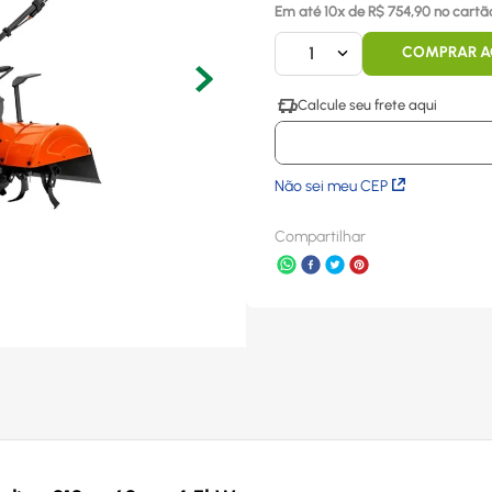
Em até
10
x
de R$
754,90
no cartã
1
COMPRAR 
Não sei meu CEP
Compartilhar