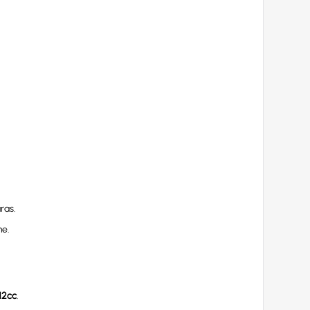
ras.
me.
12cc
.