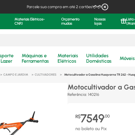
Parcele sua compra em até 2 cartões!💳💳
Materiais Elétricos-
Orçamento
Nossas
Lista
CNPJ
mudas
lojas
(Man
.
sporte
Máquinas e
Materiais
Utilidades
Móveis
 Lazer
Ferramentas
Elétricos
Domésticas
CAMPO E JARDIM
CULTIVADORES
Motocultivador a Gasolina Husqvarna TR 262 - Hus
Motocultivador a Ga
Referência
:
140216
7549
R$
,
00
no boleto ou Pix