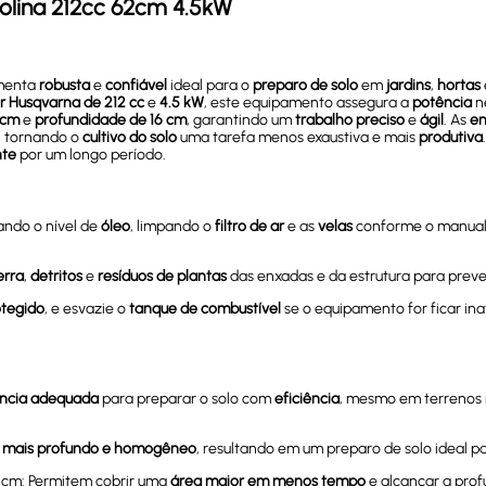
olina
212cc
62cm
4.5kW
amenta
robusta
e
confiável
ideal para o
preparo de solo
em
jardins
,
hortas
r Husqvarna de 212 cc
e
4.5 kW
, este equipamento assegura a
potência
n
 cm
e
profundidade de 16 cm
, garantindo um
trabalho preciso
e
ágil
. As
en
, tornando o
cultivo do solo
uma tarefa menos exaustiva e mais
produtiva
nte
por um longo período.
ando o nível de
óleo
, limpando o
filtro de ar
e as
velas
conforme o manual 
erra
,
detritos
e
resíduos de plantas
das enxadas e da estrutura para preven
otegido
, e esvazie o
tanque de combustível
se o equipamento for ficar in
ncia adequada
para preparar o solo com
eficiência
, mesmo em terrenos 
o mais profundo e homogêneo
, resultando em um preparo de solo ideal pa
6 cm: Permitem cobrir uma
área maior em menos tempo
e alcançar a prof