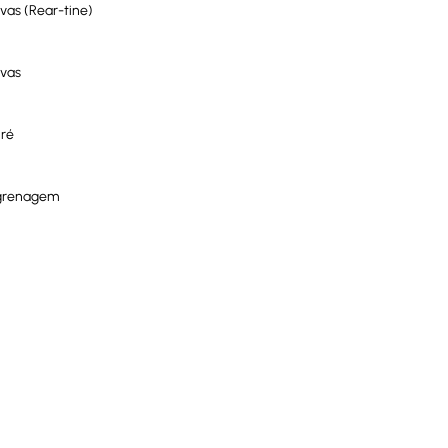
vas (Rear-tine)
ivas
 ré
grenagem