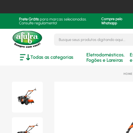
Frete Grátis
para marcas selecionadas.
Compre pelo
Consulte regulamento!
Whatsapp
Busque seus produtos digitando aqui..
Eletrodomésticos,
E
Todas as categorias
Fogões e Lareiras
e