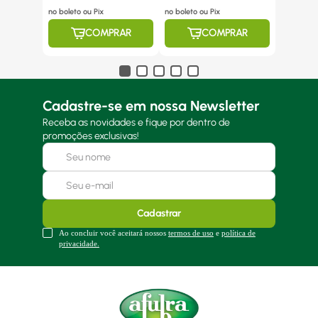
no boleto ou Pix
no boleto ou Pix
COMPRAR
COMPRAR
Cadastre-se em nossa Newsletter
Receba as novidades e fique por dentro de
promoções exclusivas!
Cadastrar
Ao concluir você aceitará nossos
termos de uso
e
política de
privacidade.