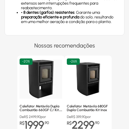
extensos sem interrupções frequentes para
reabastecimento.
•
8 dentes (garfos) resistentes
: Garante uma
preparação eficiente e profunda
do solo, resultando
em uma melhor aeração e condição para o plantio.
Nossas recomendações
-
20%
-
26%
Calefator Metávila Dupla
Calefator Metávila 680GF
Combustão 660GF C/ Kit
Dupla Combustão Kit Inox
Canos Inox
De
R$
2499,90
por
De
R$
3119,90
por
1999
2299
R$
,
90
R$
,
90