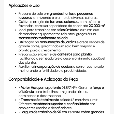
Aplicações e Uso
Preparo de solo em
grandes hortas
e
pequenas
lavouras
, otimizando o plantio de diversas culturas.
Cultivo e aração de
terrenos extensos
, como sítios e
fazendas, com sua capacidade de cobrir até
20.000 m²
.
Ideal para trabalhos em
solos úmidos
e culturas que
demandam equipamentos robustos, graças à sua
transmissão totalmente selada
.
Utilização na
manutenção de jardins
e áreas verdes de
grande porte, garantindo um solo bem arejado e
pronto para o crescimento.
Preparação eficiente de
canteiros para plantio
,
facilitando a semeadura e o desenvolvimento saudável
das plantas.
Auxílio na
incorporação de adubos
e corretivos no solo,
melhorando a fertilidade e a produtividade.
Compatibilidade e Aplicação da Peça
•
Motor Husqvarna potente
(4.8/7 HP): Garante
força e
eficiência
para trabalhos em grandes áreas,
otimizando o desempenho.
•
Transmissão totalmente selada
(2 marchas + ré):
Oferece
resistência superior
e
confiabilidade
em
ambientes úmidos e desafiadores.
•
Largura de trabalho de 95 cm
: Permite
cobrir grandes