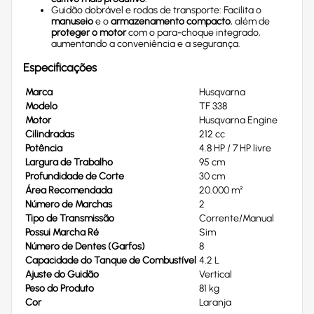
Guidão dobrável e rodas de transporte: Facilita o
manuseio
e o
armazenamento compacto
, além de
proteger o motor
com o para-choque integrado,
aumentando a conveniência e a segurança.
Especificações
Marca
Husqvarna
Modelo
TF 338
Motor
Husqvarna Engine
Cilindradas
212 cc
Potência
4.8 HP / 7 HP livre
Largura de Trabalho
95 cm
Profundidade de Corte
30 cm
Área Recomendada
20.000 m²
Número de Marchas
2
Tipo de Transmissão
Corrente/Manual
Possui Marcha Ré
Sim
Número de Dentes (Garfos)
8
Capacidade do Tanque de Combustível
4.2 L
Ajuste do Guidão
Vertical
Peso do Produto
81 kg
Cor
Laranja