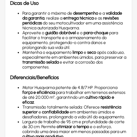
Dicas de Uso
Para garantir o máximo de
desempenho
e a
validade
da garantia
, realize a
entrega técnica
e as
revisões
periódicas
do seu motocultivador em uma assistência
técnica autorizada Husqvarna.
Aproveite o
guidão dobrável
e o
para-choque
para
facilitar o transporte e o armazenamento do
equipamento, protegendo-o contra danos e
prolongando sua vida útil.
Mantenha o equipamento
limpo
e
seco
após cada uso,
especialmente em ambientes úmidos, para preservar a
transmissão selada
e evitar a corrosão dos
componentes.
Diferenciais/Benefícios
Motor Husqvarna potente de 4.8/7 HP: Proporciona
força e eficiência
para trabalhar em terrenos extensos
de até 20.000 m², garantindo um
cultivo rápido e
eficaz
.
Transmissão totalmente selada: Oferece
resistência
superior
e
confiabilidade
em ambientes úmidos e
desafiadores, prolongando a vida útil do equipamento.
Largura de trabalho de 95 cm e profundidade de corte
de 30 cm: Permite
otimizar o tempo
e o esforço,
cobrindo uma área maior em menos passadas para um
cultivo mais produtivo
.