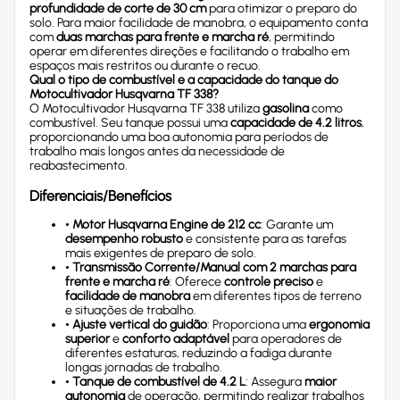
profundidade de corte de 30 cm
para otimizar o preparo do
solo. Para maior facilidade de manobra, o equipamento conta
com
duas marchas para frente e marcha ré
, permitindo
operar em diferentes direções e facilitando o trabalho em
espaços mais restritos ou durante o recuo.
Qual o tipo de combustível e a capacidade do tanque do
Motocultivador Husqvarna TF 338?
O Motocultivador Husqvarna TF 338 utiliza
gasolina
como
combustível. Seu tanque possui uma
capacidade de 4.2 litros
,
proporcionando uma boa autonomia para períodos de
trabalho mais longos antes da necessidade de
reabastecimento.
Diferenciais/Benefícios
•
Motor Husqvarna Engine de 212 cc
: Garante um
desempenho robusto
e consistente para as tarefas
mais exigentes de preparo de solo.
•
Transmissão Corrente/Manual com 2 marchas para
frente e marcha ré
: Oferece
controle preciso
e
facilidade de manobra
em diferentes tipos de terreno
e situações de trabalho.
•
Ajuste vertical do guidão
: Proporciona uma
ergonomia
superior
e
conforto adaptável
para operadores de
diferentes estaturas, reduzindo a fadiga durante
longas jornadas de trabalho.
•
Tanque de combustível de 4.2 L
: Assegura
maior
autonomia
de operação, permitindo realizar trabalhos