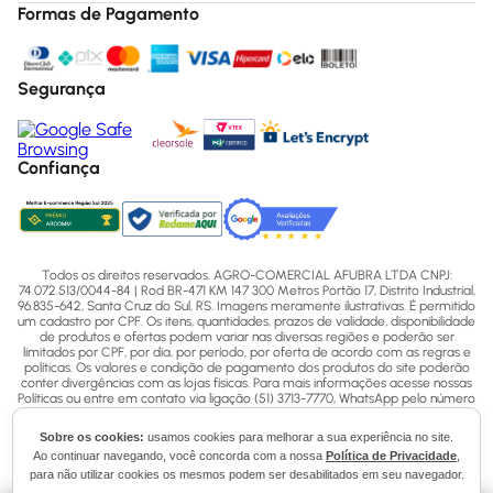
Formas de Pagamento
Segurança
Confiança
Todos os direitos reservados. AGRO-COMERCIAL AFUBRA LTDA CNPJ:
74.072.513/0044-84 | Rod BR-471 KM 147 300 Metros Portão 17, Distrito Industrial,
96.835-642, Santa Cruz do Sul, RS. Imagens meramente ilustrativas. É permitido
um cadastro por CPF. Os itens, quantidades, prazos de validade, disponibilidade
de produtos e ofertas podem variar nas diversas regiões e poderão ser
limitados por CPF, por dia, por período, por oferta de acordo com as regras e
políticas. Os valores e condição de pagamento dos produtos do site poderão
conter divergências com as lojas físicas. Para mais informações acesse nossas
Políticas ou entre em contato via ligação (51) 3713-7770, WhatsApp pelo número
(51) 3713-7750 ou email - sac@afubra.com.br.
Sobre os cookies:
usamos cookies para melhorar a sua experiência no site.
Ao continuar navegando, você concorda com a nossa
Política de Privacidade
,
para não utilizar cookies os mesmos podem ser desabilitados em seu navegador.