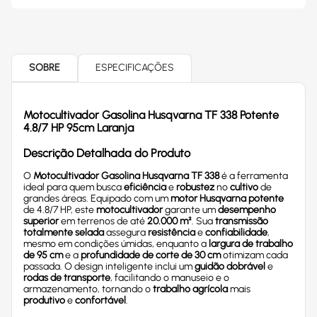
SOBRE
ESPECIFICAÇÕES
Motocultivador Gasolina Husqvarna TF 338
Potente
4.8/7 HP 95cm
Laranja
Descrição Detalhada do Produto
O
Motocultivador Gasolina Husqvarna TF 338
é a ferramenta
ideal para quem busca
eficiência
e
robustez
no
cultivo
de
grandes áreas. Equipado com um
motor Husqvarna potente
de 4.8/7 HP, este
motocultivador
garante um
desempenho
superior
em terrenos de até
20.000 m²
. Sua
transmissão
totalmente selada
assegura
resistência
e
confiabilidade
,
mesmo em condições úmidas, enquanto a
largura de trabalho
de 95 cm
e a
profundidade de corte de 30 cm
otimizam cada
passada. O design inteligente inclui um
guidão dobrável
e
rodas de transporte
, facilitando o manuseio e o
armazenamento, tornando o
trabalho agrícola
mais
produtivo
e
confortável
.