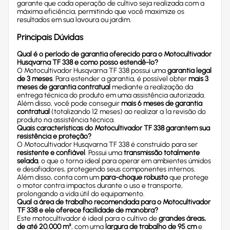
garante que cada operação de cultivo seja realizada com a
máxima eficiência, permitindo que você maximize os
resultados em sua lavoura ou jardim.
Principais Dúvidas
Qual é o período de garantia oferecido para o Motocultivador
Husqvarna TF 338 e como posso estendê-lo?
O Motocultivador Husqvarna TF 338 possui uma
garantia legal
de 3 meses
. Para estender a garantia, é possível obter
mais 3
meses de garantia contratual
mediante a realização da
entrega técnica do produto em uma assistência autorizada.
Além disso, você pode conseguir
mais 6 meses de garantia
contratual
(totalizando 12 meses) ao realizar a 1ª revisão do
produto na assistência técnica.
Quais características do Motocultivador TF 338 garantem sua
resistência
e proteção?
O Motocultivador Husqvarna TF 338 é construído para ser
resistente e confiável
. Possui uma
transmissão totalmente
selada
, o que o torna ideal para operar em ambientes úmidos
e desafiadores, protegendo seus componentes internos.
Além disso, conta com um
para-choque robusto
que protege
o motor contra impactos durante o uso e transporte,
prolongando a vida útil do equipamento.
Qual a área de trabalho recomendada para o Motocultivador
TF 338 e ele oferece facilidade de manobra?
Este motocultivador é ideal para o cultivo de
grandes áreas,
de até 20.000 m²
, com uma
largura de trabalho de 95 cm
e