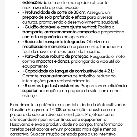
extensões
de solo de forma rápida e eficiente,
maximizando a produtividade.
•
Profundidade de corte de 30 cm
: Assegura um
preparo de solo profundo e eficaz
para diversas
culturas, promovendo o desenvolvimento saudável.
•
Guidão dobrável e com ajuste vertical
: Facilita o
transporte, armazenamento compacto
e proporciona
conforto ergonômico
ao operador.
•
Rodas de transporte integradas
: Otimizam a
mobilidade e manuseio
do equipamento, tornando-o
fácil de mover entre os locais de trabalho.
•
Para-choque robusto de proteção
: Resguarda o motor
contra
impactos e danos
, prolongando a vida útil do
equipamento.
•
Capacidade do tanque de combustível de 4.2 L
:
Garante
maior autonomia
de trabalho, reduzindo
interrupções para reabastecimento.
•
8 dentes (garfos) resistentes
: Proporcionam
eficiência
superior
na aração e no preparo do solo, com menor
esforço.
Experimente a potência e a confiabilidade do Motocultivador
Gasolina Husqvarna TF 338, uma solução robusta para o
preparo de solo em diversas condições. Projetado para
oferecer desempenho contínuo, este equipamento
Husqvarna eleva a produtividade no campo, transformando
tarefas desafiadoras em um processo mais ágil e menos
cansativo. Sua construção pensada para o uso intensivo