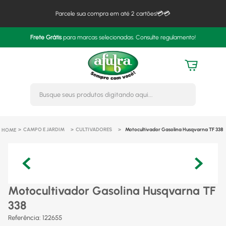
Parcele sua compra em até 2 cartões!💳💳
Frete Grátis
para marcas selecionadas. Consulte regulamento!
Busque seus produtos digitando 
CAMPO E JARDIM
CULTIVADORES
Motocultivador Gasolina Husqvarna TF 338
Motocultivador Gasolina Husqvarna TF
338
Referência
:
122655