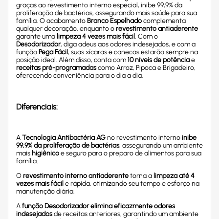
graças ao revestimento interno especial, inibe 99,9% da
proliferação de bactérias, assegurando mais saúde para sua
família. O acabamento
Branco Espelhado
complementa
qualquer decoração, enquanto o
revestimento antiaderente
garante uma
limpeza 4 vezes mais fácil
. Com o
Desodorizador
, diga adeus aos odores indesejados, e com a
função
Pega Fácil
, suas xícaras e canecas estarão sempre na
posição ideal. Além disso, conta com
10 níveis de potência
e
receitas pré-programadas
como Arroz, Pipoca e Brigadeiro,
oferecendo conveniência para o dia a dia.
Diferenciais:
A
Tecnologia Antibactéria AG
no revestimento interno
inibe
99,9% da proliferação de bactérias
, assegurando um ambiente
mais
higiênico
e seguro para o preparo de alimentos para sua
família.
O
revestimento interno antiaderente
torna a
limpeza até 4
vezes mais fácil
e rápida, otimizando seu tempo e esforço na
manutenção diária.
A
função Desodorizador
elimina eficazmente odores
indesejados
de receitas anteriores, garantindo um ambiente