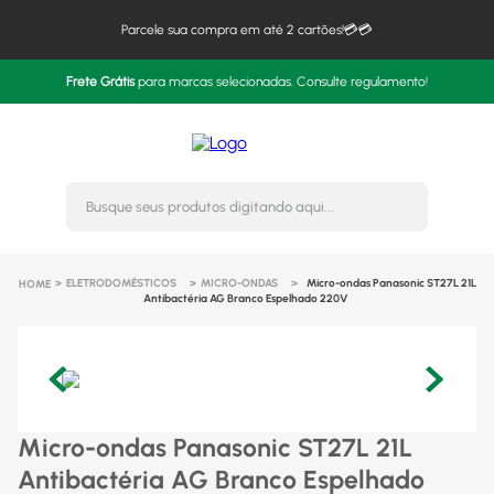
Parcele sua compra em até 2 cartões!💳💳
Frete Grátis
para marcas selecionadas. Consulte regulamento!
Busque seus produtos digitando 
ELETRODOMÉSTICOS
MICRO-ONDAS
Micro-ondas Panasonic ST27L 21L
Antibactéria AG Branco Espelhado 220V
Micro-ondas Panasonic ST27L 21L
Antibactéria AG Branco Espelhado