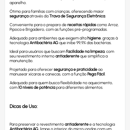
aparelho.
Ótimo para famílias com crianças, oferecendo maior
segurança
através da
Trava de Segurança Eletrônica
.
Conveniente para o preparo de
receitas rápidas
como Arroz,
Pipoca e Brigadeiro, com as funções pré-programadas.
Adequado para ambientes que exigem alta
higiene
, graças à
tecnologia
Antibactéria AG
que inibe 99,9% das bactérias.
Ideal para usuários que buscam
facilidade na limpeza
, com
seu revestimento interno
antiaderente
que simplifica a
manutenção.
Projetado para oferecer
segurança e praticidade
ao
manusear xícaras e canecas, com a função
Pega Fácil
.
Adequado para quem busca flexibilidade no aquecimento,
com
10 níveis de potência
para diferentes alimentos.
Dicas de Uso:
Para preservar o revestimento
antiaderente
e a tecnologia
Antibactéria AG
, limpe o interior do micro-ondas com um