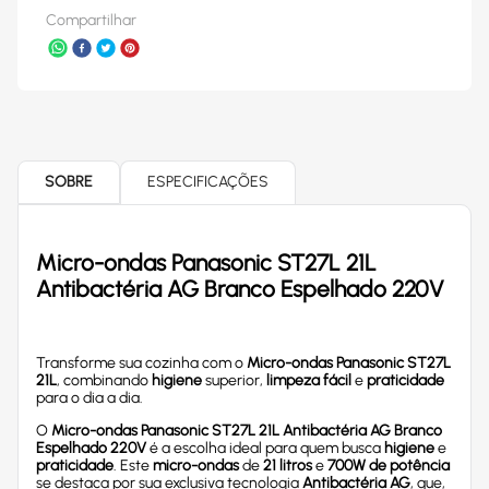
Compartilhar
SOBRE
ESPECIFICAÇÕES
Micro-ondas Panasonic ST27L 21L
Antibactéria AG Branco Espelhado 220V
Transforme sua cozinha com o
Micro-ondas Panasonic ST27L
21L
, combinando
higiene
superior,
limpeza fácil
e
praticidade
para o dia a dia.
O
Micro-ondas Panasonic ST27L 21L Antibactéria AG Branco
Espelhado 220V
é a escolha ideal para quem busca
higiene
e
praticidade
. Este
micro-ondas
de
21 litros
e
700W de potência
se destaca por sua exclusiva tecnologia
Antibactéria AG
, que,