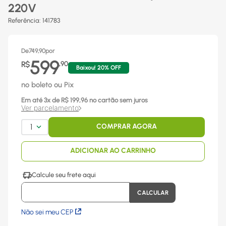
220V
Referência
:
141783
De
749,90
por
599
R$
,
90
Baixou!
20
% OFF
no boleto ou Pix
Em até
3
x
de R$
199,96
no cartão sem juros
Ver parcelamento
1
COMPRAR AGORA
ADICIONAR AO CARRINHO
Não sei meu CEP