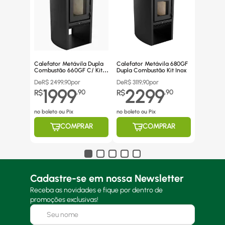
Calefator Metávila Dupla
Calefator Metávila 680GF
Combustão 660GF C/ Kit
Dupla Combustão Kit Inox
Canos Inox
De
R$
2499,90
por
De
R$
3119,90
por
1999
2299
R$
,
90
R$
,
90
no boleto ou Pix
no boleto ou Pix
COMPRAR
COMPRAR
Cadastre-se em nossa Newsletter
Receba as novidades e fique por dentro de
promoções exclusivas!