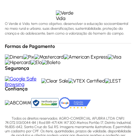
O Verde é Vida, tem como objetivo, desenvolver a educação socioambiental
no meio rural e urbano, suas diversificações, sustentabilidade, proteção da
criança e do adolescente, bem como a valorização do homem do campo.
Formas de Pagamento
Segurança
Confiança
Todos os direitos reservados. AGRO-COMERCIAL AFUBRA LTDA CNPJ:
74.072.513/0044-84 | Rod BR-471 KM 147 300 Metros Portão 17, Distrito Industrial,
96.835-642, Santa Cruz do Sul, RS. Imagens meramente ilustrativas. É permitido
um cadastro por CPF. Os itens, quantidades, prazos de validade, disponibilidade
de produtos e ofertas podem variar nas diversas regiões e poderão ser