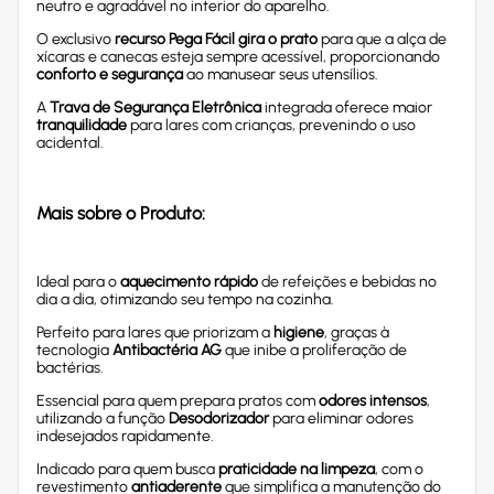
neutro e agradável no interior do aparelho.
O exclusivo
recurso Pega Fácil
gira o prato
para que a alça de
xícaras e canecas esteja sempre acessível, proporcionando
conforto e segurança
ao manusear seus utensílios.
A
Trava de Segurança Eletrônica
integrada oferece maior
tranquilidade
para lares com crianças, prevenindo o uso
acidental.
Mais sobre o Produto:
Ideal para o
aquecimento rápido
de refeições e bebidas no
dia a dia, otimizando seu tempo na cozinha.
Perfeito para lares que priorizam a
higiene
, graças à
tecnologia
Antibactéria AG
que inibe a proliferação de
bactérias.
Essencial para quem prepara pratos com
odores intensos
,
utilizando a função
Desodorizador
para eliminar odores
indesejados rapidamente.
Indicado para quem busca
praticidade na limpeza
, com o
revestimento
antiaderente
que simplifica a manutenção do