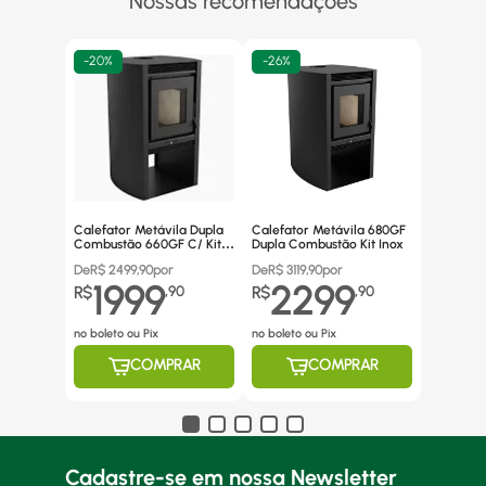
Nossas recomendações
-
20%
-
26%
Calefator Metávila Dupla
Calefator Metávila 680GF
Combustão 660GF C/ Kit
Dupla Combustão Kit Inox
Canos Inox
De
R$
2499,90
por
De
R$
3119,90
por
1999
2299
R$
,
90
R$
,
90
no boleto ou Pix
no boleto ou Pix
COMPRAR
COMPRAR
Cadastre-se em nossa Newsletter