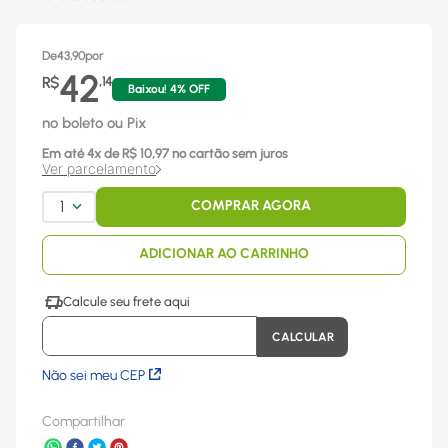
De
43,90
por
42
R$
,
14
Baixou!
4
% OFF
no boleto ou Pix
Em até
4
x
de R$
10,97
no cartão sem juros
Ver parcelamento
1
COMPRAR AGORA
ADICIONAR AO CARRINHO
Não sei meu CEP
Compartilhar