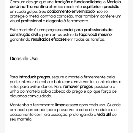
Com um design que une
tradição e funcionalidade
, o
Martelo
de Unha Tramontina
oferece excelente
equilíbrio
e
precisão
em cada golpe. Seu
acabamento envernizado
não só
protege o metal contra a corrosão, mas também confere um
visual
profissional
e
elegante
à ferramenta.
Este martelo é uma peça
essencial
para
profissionais da
construção civil
e para entusiastas do
faça você mesmo
,
garantindo
resultados eficazes
em todas as tarefas.
Dicas de Uso:
Para
introduzir pregos
, segure o martelo firmemente pela
parte inferior do cabo e bata com movimentos controlados e
retos para evitar danos. Para
remover pregos
, posicione a
unha do martelo sob a cabeça do prego e aplique força de
alavanca com cuidado.
Mantenha a ferramenta
limpa e seca
após cada uso. Guarde
em local apropriado para preservar o cabo de madeira e o
acabamento contra a oxidação, prolongando a
vida útil
do
seu martelo.