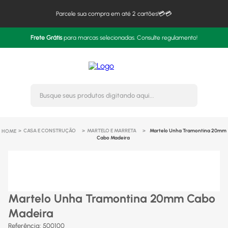
Parcele sua compra em até 2 cartões!💳💳
Frete Grátis
para marcas selecionadas. Consulte regulamento!
Busque seus produtos digitando 
CASA E CONSTRUÇÃO
MARTELO E MARRETA
Martelo Unha Tramontina 20mm
Cabo Madeira
Martelo Unha Tramontina 20mm Cabo
Madeira
Referência
:
500100