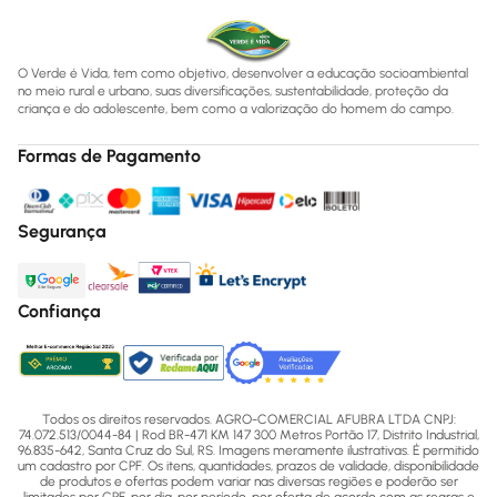
O Verde é Vida, tem como objetivo, desenvolver a educação socioambiental
no meio rural e urbano, suas diversificações, sustentabilidade, proteção da
criança e do adolescente, bem como a valorização do homem do campo.
Formas de Pagamento
Segurança
Confiança
Todos os direitos reservados. AGRO-COMERCIAL AFUBRA LTDA CNPJ:
74.072.513/0044-84 | Rod BR-471 KM 147 300 Metros Portão 17, Distrito Industrial,
96.835-642, Santa Cruz do Sul, RS. Imagens meramente ilustrativas. É permitido
um cadastro por CPF. Os itens, quantidades, prazos de validade, disponibilidade
de produtos e ofertas podem variar nas diversas regiões e poderão ser