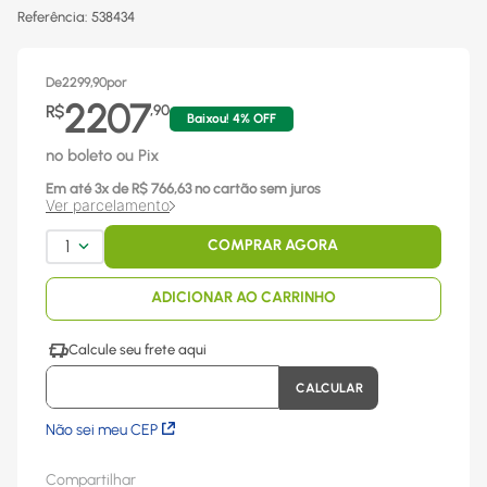
Referência
:
538434
De
2299,90
por
2207
R$
,
90
Baixou!
4
% OFF
no boleto ou Pix
Em até
3
x
de R$
766,63
no cartão sem juros
Ver parcelamento
1
COMPRAR AGORA
ADICIONAR AO CARRINHO
Não sei meu CEP
Compartilhar