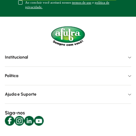
Ao concluir você aceitará nossos
termos de uso
e
política de
privacidade.
Institucional
Política
Ajuda e Suporte
Siga-nos