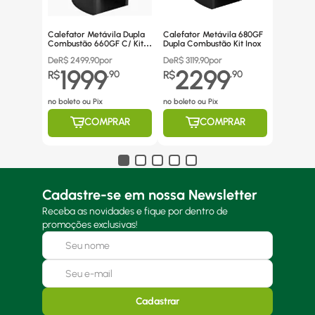
Calefator Metávila Dupla
Calefator Metávila 680GF
Combustão 660GF C/ Kit
Dupla Combustão Kit Inox
Canos Inox
De
R$
2499,90
por
De
R$
3119,90
por
1999
2299
R$
,
90
R$
,
90
no boleto ou Pix
no boleto ou Pix
COMPRAR
COMPRAR
Cadastre-se em nossa Newsletter
Receba as novidades e fique por dentro de
promoções exclusivas!
Cadastrar