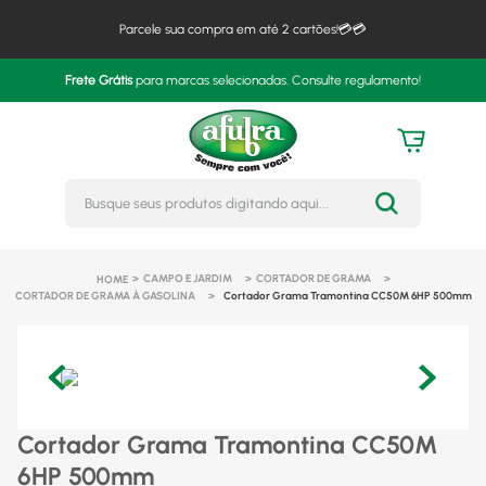
Parcele sua compra em até 2 cartões!💳💳
Frete Grátis
para marcas selecionadas. Consulte regulamento!
Busque seus produtos digitando 
CAMPO E JARDIM
CORTADOR DE GRAMA
CORTADOR DE GRAMA À GASOLINA
Cortador Grama Tramontina CC50M 6HP 500mm
Cortador Grama Tramontina CC50M
6HP 500mm