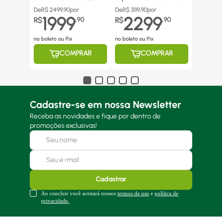
Canos Inox
De
R$
2499,90
por
De
R$
3119,90
por
1999
2299
R$
,
90
R$
,
90
no boleto ou Pix
no boleto ou Pix
COMPRAR
COMPRAR
Cadastre-se em nossa Newsletter
Receba as novidades e fique por dentro de
promoções exclusivas!
Cadastrar
Ao concluir você aceitará nossos
termos de uso
e
política de
privacidade.