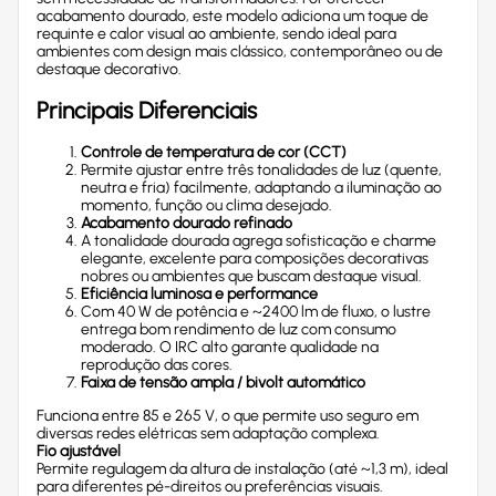
acabamento dourado, este modelo adiciona um toque de
requinte e calor visual ao ambiente, sendo ideal para
ambientes com design mais clássico, contemporâneo ou de
destaque decorativo.
Principais Diferenciais
Controle de temperatura de cor (CCT)
Permite ajustar entre três tonalidades de luz (quente,
neutra e fria) facilmente, adaptando a iluminação ao
momento, função ou clima desejado.
Acabamento dourado refinado
A tonalidade dourada agrega sofisticação e charme
elegante, excelente para composições decorativas
nobres ou ambientes que buscam destaque visual.
Eficiência luminosa e performance
Com 40 W de potência e ~2400 lm de fluxo, o lustre
entrega bom rendimento de luz com consumo
moderado. O IRC alto garante qualidade na
reprodução das cores.
Faixa de tensão ampla / bivolt automático
Funciona entre 85 e 265 V, o que permite uso seguro em
diversas redes elétricas sem adaptação complexa.
Fio ajustável
Permite regulagem da altura de instalação (até ~1,3 m), ideal
para diferentes pé-direitos ou preferências visuais.