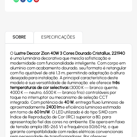
SOBRE
ESPECIFICAÇÕES
O
Lustre Deccor Zion 40W 3 Cores Dourado Cristallux, 221940
é uma luminária decorativa que mescla sofisticação e
modernidade com funcionalidade inteligente. Com corpo em
alumínio com acabamento dourado, seu formato é retangular
com fio ajustável de até 1,3 m, permitindo adaptação à altura
desejada para instalação. A principal característica deste
modelo é sua versatilidade de iluminação: ele oferece
três
temperaturas de cor selectivas
(3000 K — branco quente,
4000 K — neutro, 6500 K — branco frio) controláveis por
toque no interruptor ou mecanismo de seleção CCT
integrado. Com potência de
40 W
, entrega fluxo luminoso de
aproximadamente
2400 lm
e eficiência luminosa estimada
em torno de
60 lm/W
. O LED utilizado é do tipo SMD com
Índice de Reprodução de Cor (IRC) superior a 80, para
apresentação fiel das cores no ambiente. Ele opera em faixa
de tensão ampla (85-265 V) e frequência 50/60 Hz, o que
garante compatibilidade com redes elétricas convencionais
sem necessidade de transformadores. Por oferecer