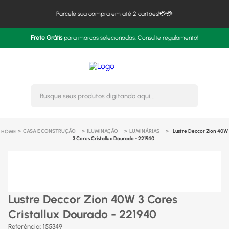
Parcele sua compra em até 2 cartões!💳💳
Frete Grátis
para marcas selecionadas. Consulte regulamento!
Busque seus produtos digitando 
CASA E CONSTRUÇÃO
ILUMINAÇÃO
LUMINÁRIAS
Lustre Deccor Zion 40W
3 Cores Cristallux Dourado - 221940
Lustre Deccor Zion 40W 3 Cores
Cristallux Dourado - 221940
Referência
:
155349