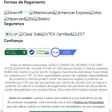
Formas de Pagamento
Segurança
Confiança
Todos os direitos reservados. AGRO-COMERCIAL AFUBRA LTDA CNPJ:
74.072.513/0044-84 | Rod BR-471 KM 147 300 Metros Portão 17, Distrito Industrial,
96.835-642, Santa Cruz do Sul, RS. Imagens meramente ilustrativas. É permitido
um cadastro por CPF. Os itens, quantidades, prazos de validade, disponibilidade
de produtos e ofertas podem variar nas diversas regiões e poderão ser
limitados por CPF, por dia, por período, por oferta de acordo com as regras e
políticas. Os valores e condição de pagamento dos produtos do site poderão
conter divergências com as lojas físicas. Para mais informações acesse nossas
Políticas ou entre em contato via ligação (51) 3713-7770, WhatsApp pelo número
(51) 3713-7750 ou email - sac@afubra.com.br.
Sobre os cookies:
usamos cookies para melhorar a sua experiência no site.
Ao continuar navegando, você concorda com a nossa
Política de Privacidade
,
para não utilizar cookies os mesmos podem ser desabilitados em seu navegador.