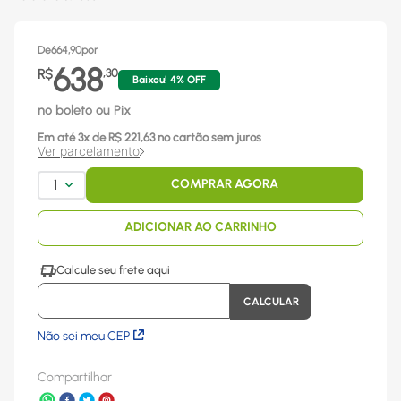
De
664,90
por
638
R$
,
30
Baixou!
4
% OFF
no boleto ou Pix
Em até
3
x
de R$
221,63
no cartão sem juros
Ver parcelamento
1
COMPRAR AGORA
ADICIONAR AO CARRINHO
Não sei meu CEP
Compartilhar