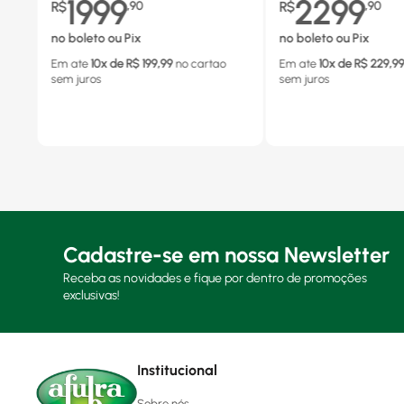
1999
2299
R$
,
90
R$
,
90
no boleto ou Pix
no boleto ou Pix
Em ate
10
x de R$
199,99
no cartao
Em ate
10
x de R$
229,9
sem juros
sem juros
Cadastre-se em nossa Newsletter
Receba as novidades e fique por dentro de promoções
exclusivas!
Institucional
Sobre nós