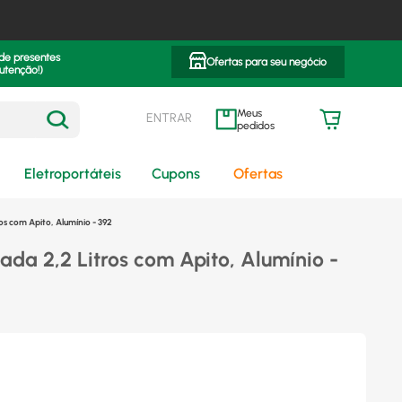
 de presentes
Ofertas para seu negócio
utenção!)
ENTRAR
meus pedidos
Eletroportáteis
Cupons
Ofertas
ros com Apito, Alumínio - 392
eada 2,2 Litros com Apito, Alumínio -