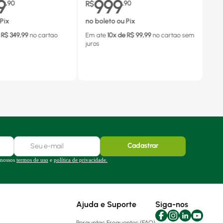
9
999
,
90
R$
,
90
Pix
no boleto ou Pix
 R$
349,99
no cartao
Em ate
10
x de R$
99,99
no cartao
sem
juros
Cadastrar
 nossos
termos de uso
e
política de privacidade.
Ajuda e Suporte
Siga-nos
Perguntas Frequentes (FAQ)