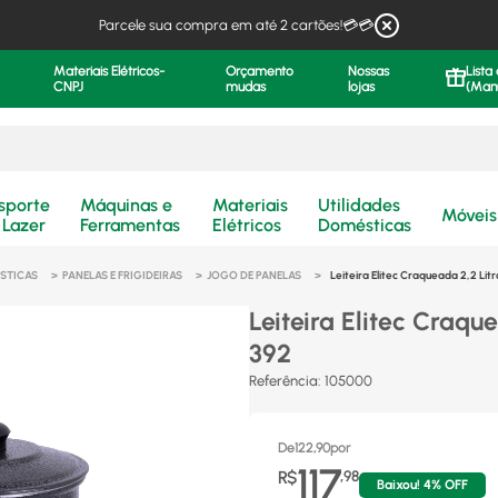
Parcele sua compra em até 2 cartões!💳💳
Materiais Elétricos-
Orçamento
Nossas
Lista
CNPJ
mudas
lojas
(Man
.
sporte
Máquinas e
Materiais
Utilidades
Móveis
 Lazer
Ferramentas
Elétricos
Domésticas
STICAS
PANELAS E FRIGIDEIRAS
JOGO DE PANELAS
Leiteira Elitec Craqueada 2,2 Lit
Leiteira Elitec Craqu
392
Referência
:
105000
De
122,90
por
117
R$
,
98
Baixou!
4
% OFF