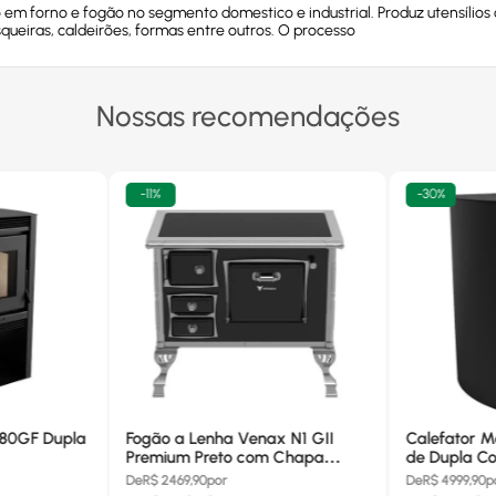
em forno e fogão no segmento domestico e industrial. Produz utensílios co
squeiras, caldeirões, formas entre outros. O processo
Nossas recomendações
-
11%
-
30%
680GF Dupla
Fogão a Lenha Venax N1 GII
Calefator M
Premium Preto com Chapa
de Dupla Co
Vitrocerâmica - Chaminé Saída
880GF
De
R$
2469,90
por
De
R$
4999,90
p
Lado Direito