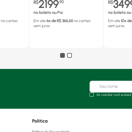
2199
349
R$
,
90
R$
no boleto ou Pix
no boleto ou 
9
no cartao
Em ate
6
x de R$
366,65
no cartao
Em ate
10
x de
sem juros
sem juros
Ao concluir você aceitará
Política
Política de Privacidade