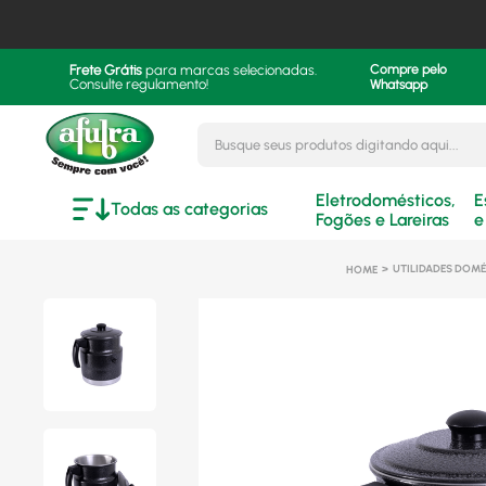
Frete Grátis
para marcas selecionadas.
Compre pelo
Consulte regulamento!
Whatsapp
Busque seus produtos digitando aqui..
Eletrodomésticos,
E
Todas as categorias
Fogões e Lareiras
e
UTILIDADES DOMÉ