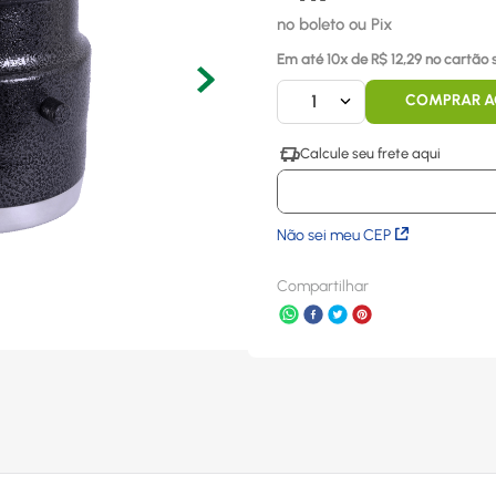
no boleto ou Pix
Em até
10
x
de R$
12,29
no cartão 
1
COMPRAR 
Não sei meu CEP
Compartilhar