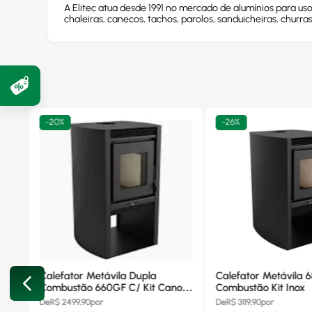
A Elitec atua desde 1991 no mercado de alumínios para uso 
chaleiras, canecos, tachos, parolos, sanduicheiras, churra
-
20%
-
26%
Calefator Metávila Dupla
Calefator Metávila 
Combustão 660GF C/ Kit Canos
Combustão Kit Inox
Inox
De
R$
2499,90
por
De
R$
3119,90
por