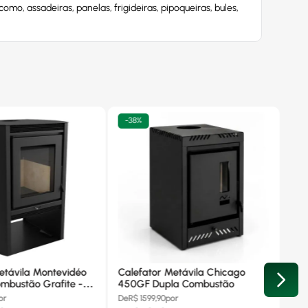
mo, assadeiras, panelas, frigideiras, pipoqueiras, bules,
-
38%
etávila Montevidéo
Calefator Metávila Chicago
mbustão Grafite -
450GF Dupla Combustão
or
De
R$
1599,90
por