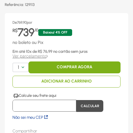
Referência
:
129113
De
769,90
por
739
R$
,
10
Baixou!
4
% OFF
no boleto ou Pix
Em até
10
x
de R$
76,99
no cartão sem juros
Ver parcelamento
1
COMPRAR AGORA
ADICIONAR AO CARRINHO
Não sei meu CEP
Compartilhar