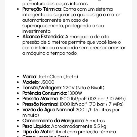
prematuro das peças internas.
Proteção Térmica:
Conta com um sistema
inteligente de segurança que desliga o motor
automaticamente em caso de
superaquecimento, protegendo o seu
investimento.
Alcance Estendido:
A mangueira de alta
pressão de 6 metros permite que você lave o
carro inteiro ou a varanda sem precisar arrastar
a máquina o tempo todo.
Marca:
JactoClean (Jacto)
Modelo:
J5000
Tensão/Voltagem:
220V (Não é Bivolt)
Potência Consumida:
1300W
Pressão Máxima:
1500 lbf/pol² (103 bar / 10 MPa)
Pressão Nominal:
1000 lbf/pol² (70 bar / 7 MPa)
Vazão de Água Nominal:
300 L/h (5 Litros por
minuto)
Comprimento da Mangueira:
6 metros
Peso Líquido:
Aproximadamente 5,5 kg
Tipo de Motor:
Axial com proteção térmica