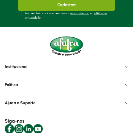
Cadastrar
Ao concluir você aceitará nossos
termos de uso
e
política de
privacidade.
Institucional
Política
Ajuda e Suporte
Siga-nos