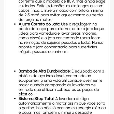
corrente que o modelo de 110V, mas ainda exige
cuidados. Evite extensões muito longas ou com
cabos finos. Utilize um cabo com bitola mínima
de 2,5 mm² para evitar aquecimento ou perda
de força no motor.
Ajuste Correto do Jato:
Use a regulagem na
ponta da lança para alternar entre o jato leque
(ideal para varredura e lavar áreas maiores,
como pisos) e o jato concentrado (para focar
na remoção de sujeiras pesadas e lodo). Nunca
aponte o jato concentrado para superfícies
frágeis, pessoas ou animais.
Bomba de Alta Durabilidade:
É equipada com 3
pistões de aço inoxidável, conferindo ao
equipamento uma vida útil consideravelmente
maior quando comparada às lavadoras de
entrada que utilizam cabeçotes ou peças de
plástico.
Sistema Stop Total:
A lavadora desliga
automaticamente o motor assim que você solta
o gatilho. Isso não só economiza energia elétrica
e água, mas também diminui o desgaste