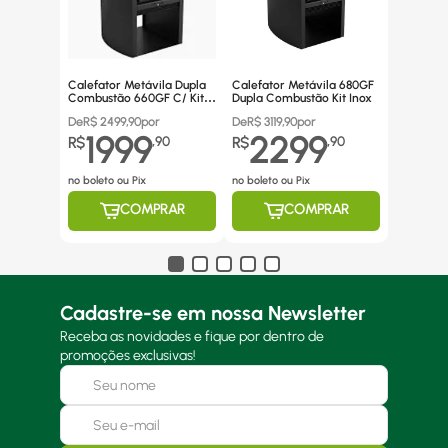
Calefator Metávila Dupla
Calefator Metávila 680GF
Combustão 660GF C/ Kit
Dupla Combustão Kit Inox
Canos Inox
De
R$
2499,90
por
De
R$
3119,90
por
1999
2299
R$
,
90
R$
,
90
no boleto ou Pix
no boleto ou Pix
COMPRAR
COMPRAR
Cadastre-se em nossa Newsletter
Receba as novidades e fique por dentro de
promoções exclusivas!