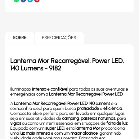
SOBRE
ESPECIFICAÇÕES
Lanterna Mor Recarregável, Power LED,
140 Lumens - 9182
Iluminação
intensa
e
confiável
para todas as suas aventuras e
emergências com a
Lanterna Mor Recarregável Power LED
.
A
Lanterna Mor Recarregável Power LED 140 Lumens
é a
companhia ideal para quem busca
praticidade
e
eficiência
.
Compacta, ela é perfeita para ser levada em qualquer lugar,
seja em suas atividades de
camping
,
passeios noturnos
, para
vigias
ou como um item essencial em situações de
falta de luz
.
Equipada com um
super LED
, esta
lanterna Mor
proporciona
uma
luz mais intensa
e com um
maior alcance
, garantindo
visibilidade onde você mais precisa. Fabricada em