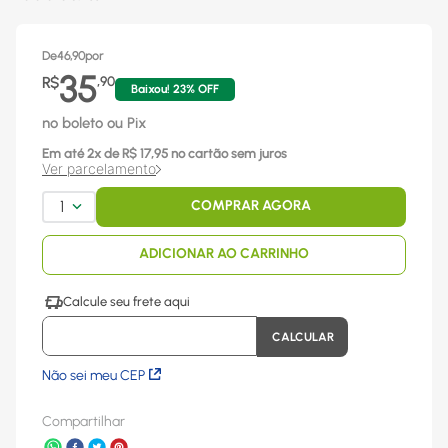
De
46,90
por
35
R$
,
90
Baixou!
23
% OFF
no boleto ou Pix
Em até
2
x
de R$
17,95
no cartão sem juros
Ver parcelamento
1
COMPRAR AGORA
ADICIONAR AO CARRINHO
Não sei meu CEP
Compartilhar