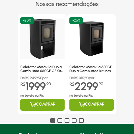
Nossas recomendações
-
20%
-
26%
Calefator Metávila Dupla
Calefator Metávila 680GF
Combustão 660GF C/ Kit
Dupla Combustão Kit Inox
Canos Inox
De
R$
2499,90
por
De
R$
3119,90
por
1999
2299
R$
,
90
R$
,
90
no boleto ou Pix
no boleto ou Pix
COMPRAR
COMPRAR