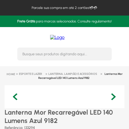
Parcele sua compra em até 2 cartões!💳💳
Frete Grátis
para marcas selecionadas. Consulte regulamento!
Busque seus produtos digitando 
ESPORTE E LAZER
LANTERNA, LAMPIÃO E ACESSÓRIOS
Lanterna Mor
Recarregável LED 140 Lumens Azul 9182
Lanterna Mor Recarregável LED 140
Lumens Azul 9182
Referência
:
133294