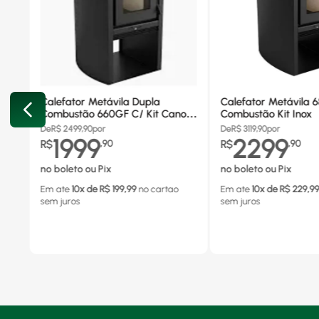
Calefator Metávila Dupla
Calefator Metávila 
Combustão 660GF C/ Kit Canos
Combustão Kit Inox
Inox
De
R$
2499,90
por
De
R$
3119,90
por
1999
2299
R$
,
90
R$
,
90
no boleto ou Pix
no boleto ou Pix
Em ate
10
x de R$
199,99
no cartao
Em ate
10
x de R$
229,9
sem juros
sem juros