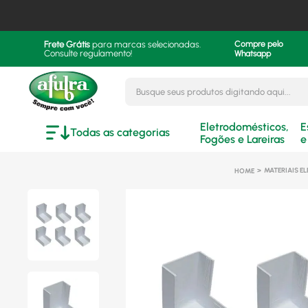
Frete Grátis
para marcas selecionadas.
Compre pelo
Consulte regulamento!
Whatsapp
Busque seus produtos digitando aqui..
Eletrodomésticos,
E
Todas as categorias
Fogões e Lareiras
e
MATERIAIS E