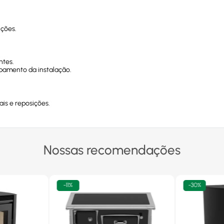
nções.
ntes.
abamento da instalação.
ais e reposições.
.
Nossas recomendações
-
11%
-
30%