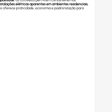
qualidade
, os cotovelos permitem curvas externas
nstalações elétricas aparentes em ambientes residenciais,
dades oferece praticidade, economia e padronização para