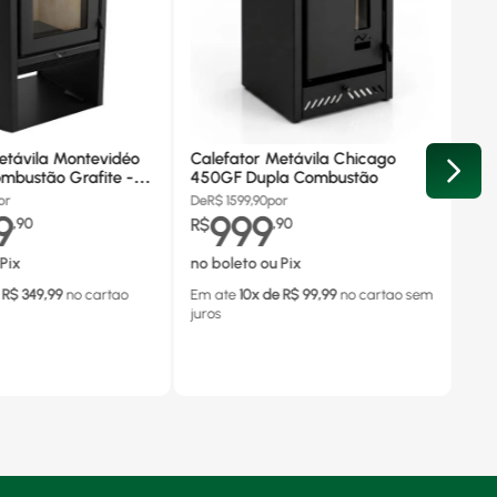
etávila Montevidéo
Calefator Metávila Chicago
mbustão Grafite -
450GF Dupla Combustão
or
De
R$
1599,90
por
9
999
,
90
R$
,
90
Pix
no boleto ou Pix
 R$
349,99
no cartao
Em ate
10
x de R$
99,99
no cartao
sem
juros