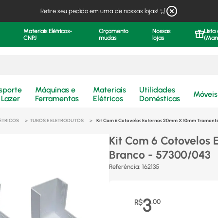
Retire seu pedido em uma de nossas lojas! 🛒
Materiais Elétricos-
Orçamento
Nossas
Lista
CNPJ
mudas
lojas
(Man
.
sporte
Máquinas e
Materiais
Utilidades
Móveis
 Lazer
Ferramentas
Elétricos
Domésticas
LÉTRICOS
TUBOS E ELETRODUTOS
Kit Com 6 Cotovelos Externos 20mm X 10mm Tramonti
Kit Com 6 Cotovelos
Branco - 57300/043
Referência
:
162135
3
R$
,
00