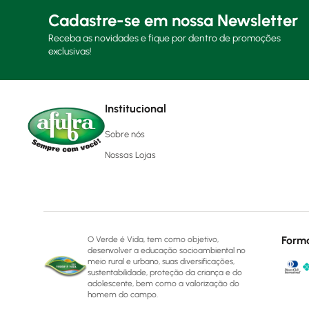
Cadastre-se em nossa Newsletter
Receba as novidades e fique por dentro de promoções
exclusivas!
Institucional
Sobre nós
Nossas Lojas
Form
O Verde é Vida, tem como objetivo,
desenvolver a educação socioambiental no
meio rural e urbano, suas diversificações,
sustentabilidade, proteção da criança e do
adolescente, bem como a valorização do
homem do campo.