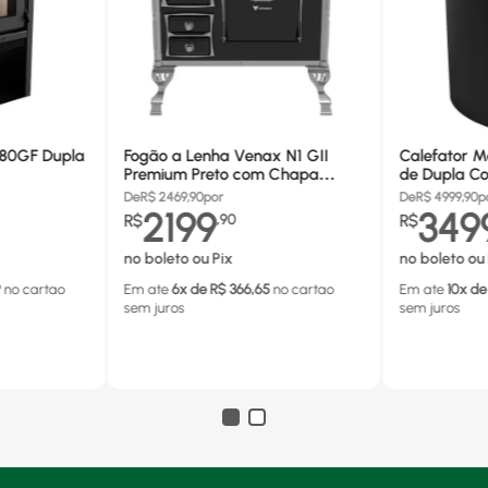
680GF Dupla
Fogão a Lenha Venax N1 GII
Calefator M
Premium Preto com Chapa
de Dupla Co
Vitrocerâmica - Chaminé Saída
880GF
De
R$
2469,90
por
De
R$
4999,90
p
Lado Direito
2199
349
R$
,
90
R$
no boleto ou Pix
no boleto ou 
9
no cartao
Em ate
6
x de R$
366,65
no cartao
Em ate
10
x de
sem juros
sem juros