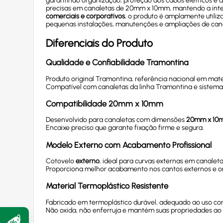
garantindo organização, proteção dos cabos elétricos e
precisas em canaletas de 20mm x 10mm, mantendo a integ
comerciais e corporativos
, o produto é amplamente utiliz
pequenas instalações, manutenções e ampliações de can
Diferenciais do Produto
Qualidade e Confiabilidade Tramontina
Produto original Tramontina, referência nacional em mater
Compatível com canaletas da linha Tramontina e sistema
Compatibilidade 20mm x 10mm
Desenvolvido para canaletas com dimensões
20mm x 10
Encaixe preciso que garante fixação firme e segura.
Modelo Externo com Acabamento Profissional
Cotovelo
externo
, ideal para curvas externas em canalet
Proporciona melhor acabamento nos cantos externos e o
Material Termoplástico Resistente
Fabricado em termoplástico durável, adequado ao uso con
Não oxida, não enferruja e mantém suas propriedades ao