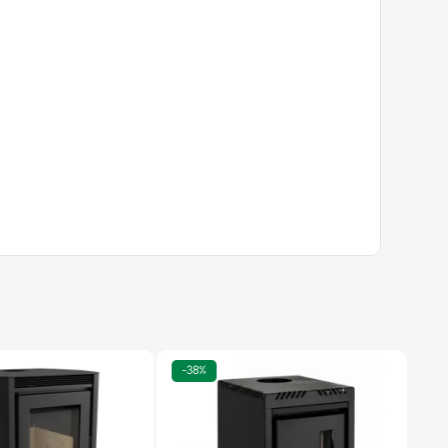
-
38%