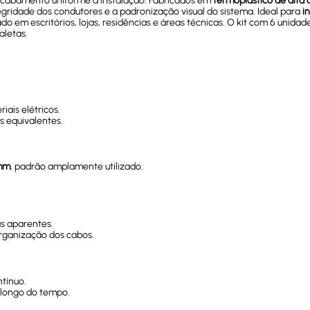
 acabamento uniforme à instalação. Fabricados em
termoplástico de alta 
ridade dos condutores e a padronização visual do sistema. Ideal para
i
ado em escritórios, lojas, residências e áreas técnicas. O kit com 6 uni
aletas.
iais elétricos.
s equivalentes.
mm
, padrão amplamente utilizado.
as aparentes.
rganização dos cabos.
tínuo.
 longo do tempo.