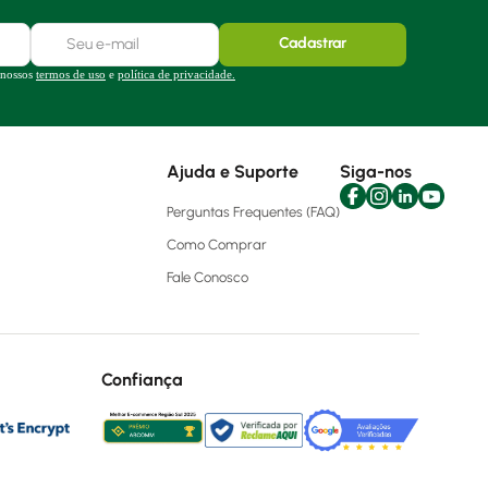
Cadastrar
 nossos
termos de uso
e
política de privacidade.
Ajuda e Suporte
Siga-nos
Perguntas Frequentes (FAQ)
Como Comprar
Fale Conosco
Confiança