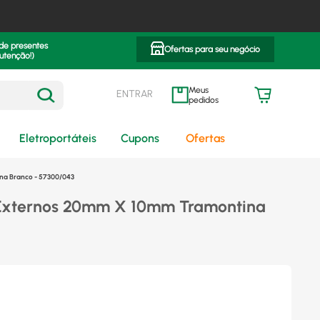
 de presentes
Ofertas para seu negócio
utenção!)
ENTRAR
meus pedidos
Eletroportáteis
Cupons
Ofertas
na Branco - 57300/043
 Externos 20mm X 10mm Tramontina