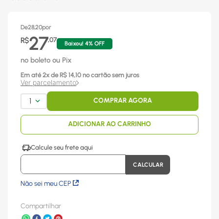
De
28,20
por
27
R$
,
07
Baixou!
4
% OFF
no boleto ou Pix
Em até
2
x
de R$
14,10
no cartão sem juros
Ver parcelamento
1
COMPRAR AGORA
ADICIONAR AO CARRINHO
Não sei meu CEP
Compartilhar