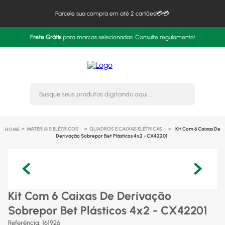
Parcele sua compra em até 2 cartões!💳💳
Frete Grátis
para marcas selecionadas. Consulte regulamento!
Busque seus produtos digitando 
MATERIAIS ELÉTRICOS
QUADROS E CAIXAS ELÉTRICAS
Kit Com 6 Caixas De
Derivação Sobrepor Bet Plásticos 4x2 - CX42201
Kit Com 6 Caixas De Derivação
Sobrepor Bet Plásticos 4x2 - CX42201
Referência
:
161926