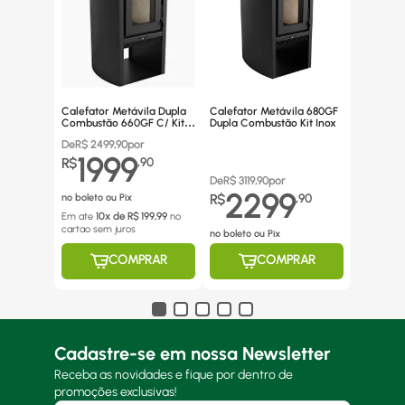
Calefator Metávila Dupla
Calefator Metávila 680GF
Combustão 660GF C/ Kit
Dupla Combustão Kit Inox
Canos Inox
De
R$
2499,90
por
1999
R$
,
90
De
R$
3119,90
por
2299
no boleto ou Pix
R$
,
90
Em ate
10
x de R$
199,99
no
cartao
sem juros
no boleto ou Pix
COMPRAR
COMPRAR
Cadastre-se em nossa Newsletter
Receba as novidades e fique por dentro de
promoções exclusivas!