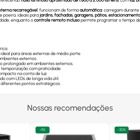
oferecendo
fluxo luminoso aproximado de 1.800 a 2.000 lúmens
, com
luz b
interna recarregável
, funcionam de forma
automática
: carregam durante
e poeira, ideais para
jardins, fachadas, garagens, pátios, estacionamento
idade, enquanto o
controle remoto incluso
permite programar o tempo de 
rica.
, ideal para áreas externas de médio porte.
 ambientes externos.
uso prolongado em ambientes externos.
e temporização com praticidade.
 impacto na conta de luz.
do com LEDs de longa vida útil.
 diferentes pontos estratégicos.
Nossas recomendações
-
11%
-
30%