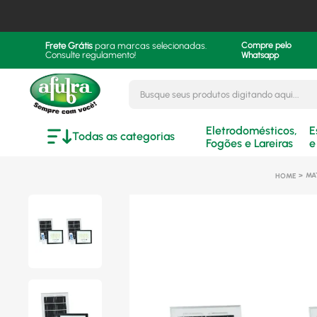
Frete Grátis
para marcas selecionadas.
Compre pelo
Consulte regulamento!
Whatsapp
Busque seus produtos digitando aqui..
Eletrodomésticos,
E
Todas as categorias
Fogões e Lareiras
e
MA