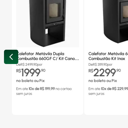
Calefator Metávila Dupla
Calefator Metávila 
Combustão 660GF C/ Kit Canos
Combustão Kit Inox
Inox
De
R$
2499,90
por
De
R$
3119,90
por
1999
2299
R$
,
90
R$
,
90
no boleto ou Pix
no boleto ou Pix
Em ate
10
x de R$
199,99
no cartao
Em ate
10
x de R$
229,9
sem juros
sem juros