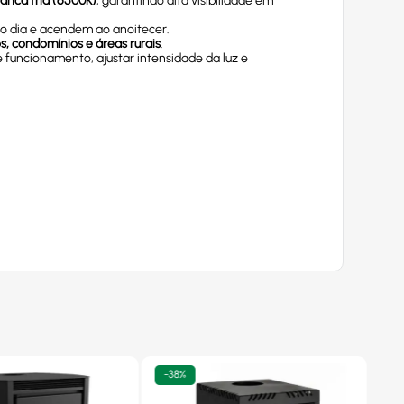
ranca fria (6500K)
, garantindo alta visibilidade em
 o dia e acendem ao anoitecer.
s, condomínios e áreas rurais
.
funcionamento, ajustar intensidade da luz e
-
38%