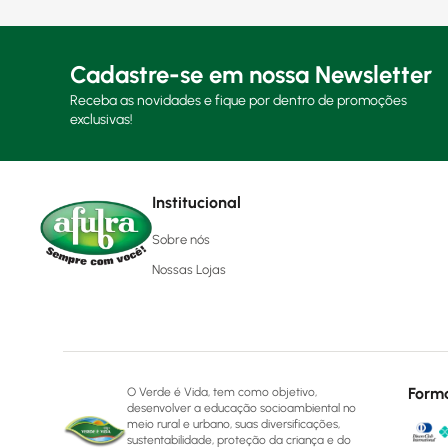
Cadastre-se em nossa Newsletter
Receba as novidades e fique por dentro de promoções
exclusivas!
Institucional
Sobre nós
Nossas Lojas
Form
O Verde é Vida, tem como objetivo,
desenvolver a educação socioambiental no
meio rural e urbano, suas diversificações,
sustentabilidade, proteção da criança e do