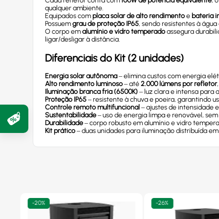
Cada refletor conta com
100W de potência equivalente
, 
qualquer ambiente.
Equipados com
placa solar de alto rendimento
e
bateria 
Possuem
grau de proteção IP65
, sendo resistentes à água 
O corpo em
alumínio e vidro temperado
assegura durabil
ligar/desligar à distância.
Diferenciais do Kit (2 unidades)
Energia solar autônoma
– elimina custos com energia elét
Alto rendimento luminoso
– até
2.000 lúmens por refletor
Iluminação branca fria (6500K)
– luz clara e intensa para
Proteção IP65
– resistente à chuva e poeira, garantindo 
Controle remoto multifuncional
– ajustes de intensidade 
Sustentabilidade
– uso de energia limpa e renovável, sem
Durabilidade
– corpo robusto em alumínio e vidro tempera
Kit prático
– duas unidades para iluminação distribuída em
-
20%
-
26%