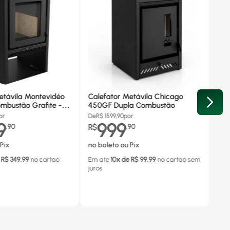
etávila Montevidéo
Calefator Metávila Chicago
mbustão Grafite -
450GF Dupla Combustão
or
De
R$
1599,90
por
9
999
,
90
R$
,
90
Pix
no boleto ou Pix
 R$
349,99
no cartao
Em ate
10
x de R$
99,99
no cartao
sem
juros