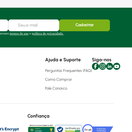
Cadastrar
 nossos
termos de uso
e
política de privacidade.
Ajuda e Suporte
Siga-nos
Perguntas Frequentes (FAQ)
Como Comprar
Fale Conosco
Confiança