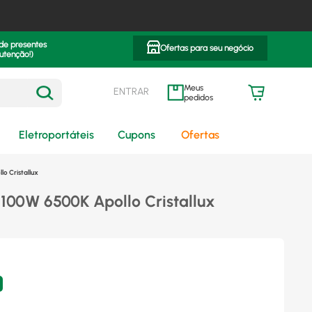
 de presentes
Ofertas para seu negócio
utenção!)
ENTRAR
meus pedidos
Eletroportáteis
Cupons
Ofertas
lo Cristallux
r 100W 6500K Apollo Cristallux