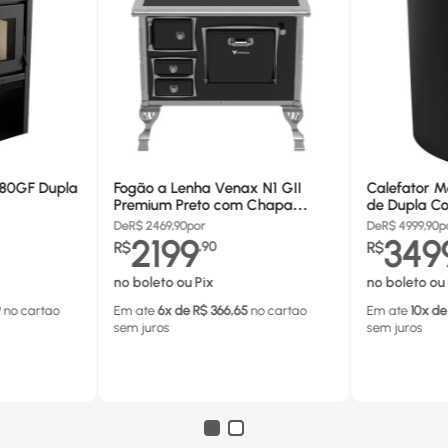
680GF Dupla
Fogão a Lenha Venax N1 GII
Calefator M
Premium Preto com Chapa
de Dupla Co
Vitrocerâmica - Chaminé Saída
880GF
De
R$
2469,90
por
De
R$
4999,90
p
Lado Direito
2199
349
R$
,
90
R$
no boleto ou Pix
no boleto ou 
9
no cartao
Em ate
6
x de R$
366,65
no cartao
Em ate
10
x de
sem juros
sem juros