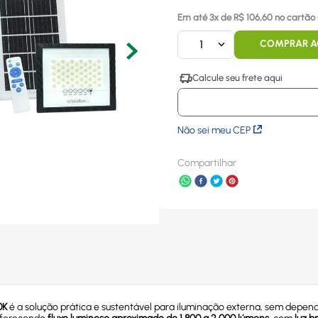
Em até
3
x
de R$
106,60
no cartão 
1
COMPRAR 
Não sei meu CEP
Compartilhar
0K
é a solução prática e sustentável para iluminação externa, sem depend