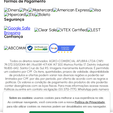
Formas de Pagamento
Segurança
Confiança
Todos os direitos reservados. AGRO-COMERCIAL AFUBRA LTDA CNPJ:
74.072.513/0044-84 | Rod BR-471 KM 147 300 Metros Portão 17, Distrito Industrial,
96.835-642, Santa Cruz do Sul, RS. Imagens meramente ilustrativas. É permitido
um cadastro por CPF. Os itens, quantidades, prazos de validade, disponibilidade
de produtos e ofertas podem variar nas diversas regiões e poderão ser
limitados por CPF, por dia, por período, por oferta de acordo com as regras e
políticas. Os valores e condição de pagamento dos produtos do site poderão
conter divergências com as lojas físicas. Para mais informações acesse nossas
Políticas ou entre em contato via ligação (51) 3713-7770, WhatsApp pelo número
(51) 3713-7750 ou email - sac@afubra.com.br.
Sobre os cookies:
usamos cookies para melhorar a sua experiência no site.
Ao continuar navegando, você concorda com a nossa
Política de Privacidade
,
para não utilizar cookies os mesmos podem ser desabilitados em seu navegador.