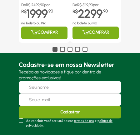
Canos Inox
De
R$
2499,90
por
De
R$
3119,90
por
1999
2299
R$
,
90
R$
,
90
no boleto ou Pix
no boleto ou Pix
COMPRAR
COMPRAR
Cadastre-se em nossa Newsletter
Receba as novidades e fique por dentro de
promoções exclusivas!
Cadastrar
Ao concluir você aceitará nossos
termos de uso
e
política de
privacidade.