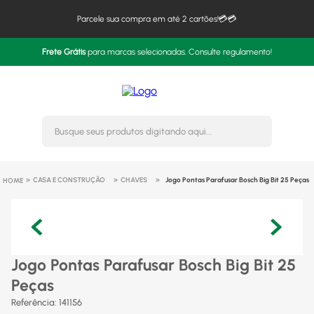
Parcele sua compra em até 2 cartões!💳💳
Frete Grátis
para marcas selecionadas. Consulte regulamento!
Busque seus produtos digitando 
CASA E CONSTRUÇÃO
CHAVES
Jogo Pontas Parafusar Bosch Big Bit 25 Peças
Jogo Pontas Parafusar Bosch Big Bit 25
Peças
Referência
:
141156