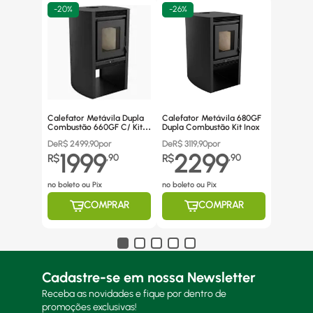
-
20%
-
26%
Calefator Metávila Dupla
Calefator Metávila 680GF
Combustão 660GF C/ Kit
Dupla Combustão Kit Inox
Canos Inox
De
R$
2499,90
por
De
R$
3119,90
por
1999
2299
R$
,
90
R$
,
90
no boleto ou Pix
no boleto ou Pix
COMPRAR
COMPRAR
Cadastre-se em nossa Newsletter
Receba as novidades e fique por dentro de
promoções exclusivas!