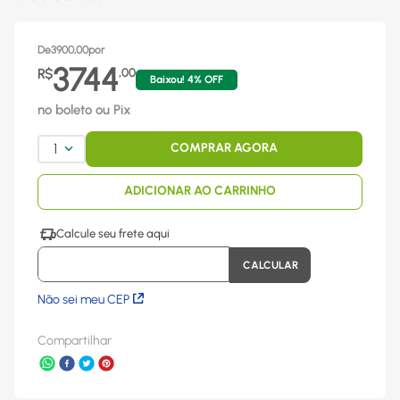
De
3900,00
por
3744
R$
,
00
Baixou!
4
% OFF
no boleto ou Pix
1
COMPRAR AGORA
ADICIONAR AO CARRINHO
Não sei meu CEP
Compartilhar