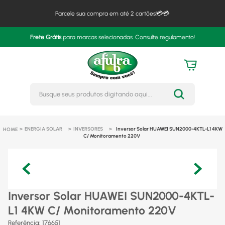
Parcele sua compra em até 2 cartões!💳💳
Frete Grátis
para marcas selecionadas. Consulte regulamento!
Busque seus produtos digitando 
ENERGIA SOLAR
INVERSORES
Inversor Solar HUAWEI SUN2000-4KTL-L1 4KW
C/ Monitoramento 220V
Inversor Solar HUAWEI SUN2000-4KTL-
L1 4KW C/ Monitoramento 220V
Referência
:
176651