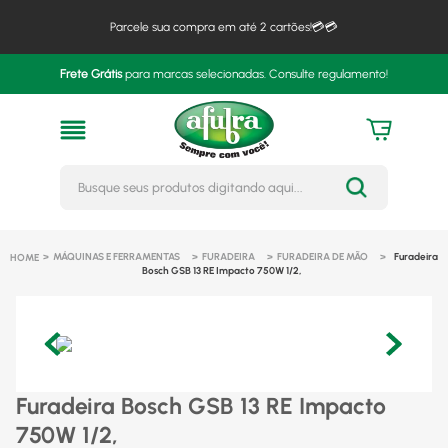
Parcele sua compra em até 2 cartões!💳💳
Frete Grátis
para marcas selecionadas. Consulte regulamento!
Busque seus produtos digitando 
MÁQUINAS E FERRAMENTAS
FURADEIRA
FURADEIRA DE MÃO
Furadeira
Bosch GSB 13 RE Impacto 750W 1/2,
Furadeira Bosch GSB 13 RE Impacto
750W 1/2,