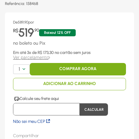
Referência
:
158468
De
589,90
por
519
R$
,
90
Baixou!
12
% OFF
no boleto ou Pix
Em até
3
x
de R$
173,30
no cartão sem juros
Ver parcelamento
1
COMPRAR AGORA
ADICIONAR AO CARRINHO
Não sei meu CEP
Compartilhar