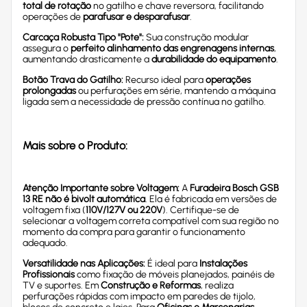
total de rotação
no gatilho e chave reversora, facilitando
operações de
parafusar e desparafusar
.
Carcaça Robusta Tipo "Pote":
Sua construção modular
assegura o
perfeito alinhamento das engrenagens internas
,
aumentando drasticamente a
durabilidade do equipamento
.
Botão Trava do Gatilho:
Recurso ideal para
operações
prolongadas
ou perfurações em série, mantendo a máquina
ligada sem a necessidade de pressão contínua no gatilho.
Mais sobre o Produto:
Atenção Importante sobre Voltagem:
A
Furadeira Bosch GSB
13 RE não é bivolt automática
. Ela é fabricada em versões de
voltagem fixa (
110V/127V ou 220V
). Certifique-se de
selecionar a voltagem correta compatível com sua região no
momento da compra para garantir o funcionamento
adequado.
Versatilidade nas Aplicações:
É ideal para
Instalações
Profissionais
como fixação de móveis planejados, painéis de
TV e suportes. Em
Construção e Reformas
, realiza
perfurações rápidas com impacto em paredes de tijolo,