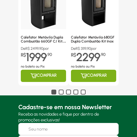
Calefator Metávila Dupla
Calefator Metávila 680GF
Combustão 660GF C/ Kit
Dupla Combustão Kit Inox
Canos Inox
De
R$
2499,90
por
De
R$
3119,90
por
1999
2299
R$
,
90
R$
,
90
no boleto ou Pix
no boleto ou Pix
COMPRAR
COMPRAR
Cadastre-se em nossa Newsletter
Receba as novidades e fique por dentro de
promoções exclusivas!