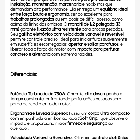
instalação, manutenção, marcenaria
e hobbistas que
demandam alta performance. Ela entrega um
equilíbrio ideal
entre força bruta e ergonomia
, sendo excelente para
trabalhos prolongados
ou em locais de difícil acesso, como
acima da linha dos ombros. O
mandril de 1/2 polegada (13
mm)
garante
fixação ultra resistente
para brocas pesadas.
Seu
gatilho eletrônico com velocidade variável e reversível
permite controle preciso, ideal para iniciar furos suavemente
em superfícies escorregadias,
apertar e soltar parafusos
, e
liberar toda a força do motor com
impacto para perfurar
concreto e alvenaria
com extrema rapidez.
Diferenciais:
Potência Turbinada de 750W:
Garante
alto desempenho e
torque constante
, enfrentando perfurações pesadas sem
perda de rendimento do motor.
Ergonomia e Leveza Superior:
Possui um
corpo ultra compacto
com empunhadura emborrachada (
Soft Grip
), que absorve o
impacto e proporciona maior
firmeza e segurança
ao
operador.
Velocidade Variável e Reversível:
Oferece
controle eletrônico