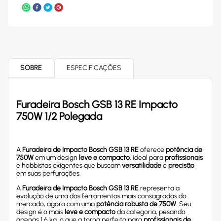
SOBRE
ESPECIFICAÇÕES
Furadeira Bosch GSB 13 RE Impacto
750W 1/2 Polegada
A
Furadeira de Impacto Bosch GSB 13 RE
oferece
potência de
750W
em um design
leve e compacto
, ideal para
profissionais
e hobbistas exigentes que buscam
versatilidade
e
precisão
em suas perfurações.
A
Furadeira de Impacto Bosch GSB 13 RE
representa a
evolução de uma das ferramentas mais consagradas do
mercado, agora com uma
potência robusta de 750W
. Seu
design é o mais
leve e compacto
da categoria, pesando
apenas 1,6 kg, o que a torna perfeita para
profissionais de