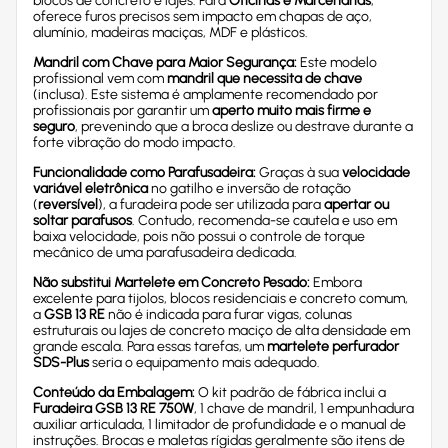
blocos de concreto e lajes. Para
Oficinas e Marcenarias
,
oferece furos precisos sem impacto em chapas de aço,
alumínio, madeiras maciças, MDF e plásticos.
Mandril com Chave para Maior Segurança:
Este modelo
profissional vem com
mandril que necessita de chave
(inclusa). Este sistema é amplamente recomendado por
profissionais por garantir um
aperto muito mais firme e
seguro
, prevenindo que a broca deslize ou destrave durante a
forte vibração do modo impacto.
Funcionalidade como Parafusadeira:
Graças à sua
velocidade
variável eletrônica
no gatilho e inversão de rotação
(
reversível
), a furadeira pode ser utilizada para
apertar ou
soltar parafusos
. Contudo, recomenda-se cautela e uso em
baixa velocidade, pois não possui o controle de torque
mecânico de uma parafusadeira dedicada.
Não substitui Martelete em Concreto Pesado:
Embora
excelente para tijolos, blocos residenciais e concreto comum,
a
GSB 13 RE
não é indicada para furar vigas, colunas
estruturais ou lajes de concreto maciço de alta densidade em
grande escala. Para essas tarefas, um
martelete perfurador
SDS-Plus
seria o equipamento mais adequado.
Conteúdo da Embalagem:
O kit padrão de fábrica inclui a
Furadeira GSB 13 RE 750W
, 1 chave de mandril, 1 empunhadura
auxiliar articulada, 1 limitador de profundidade e o manual de
instruções. Brocas e maletas rígidas geralmente são itens de