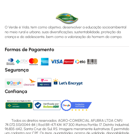
O Verde é Vida, tem como objetivo, desenvolver a educação socioambiental
no meio rural e urbano, suas diversificações, sustentabilidade, proteção da
criança e do adolescente, bem como a valorização do homem do campo.
Formas de Pagamento
Segurança
Confiança
Todos os direitos reservados. AGRO-COMERCIAL AFUBRA LTDA CNPJ:
74.072.513/0044-84 | Rod BR-471 KM 147 300 Metros Portão 17, Distrito Industrial,
96.835-642, Santa Cruz do Sul, RS. Imagens meramente ilustrativas. É permitido
um cadastro por CPF. Os itens, quantidades, prazos de validade, disponibilidade