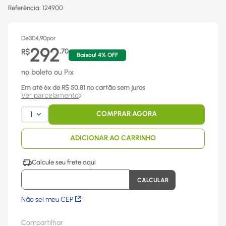
Referência
:
124900
De
304,90
por
292
R$
,
70
Baixou!
4
% OFF
no boleto ou Pix
Em até
6
x
de R$
50,81
no cartão sem juros
Ver parcelamento
1
COMPRAR AGORA
ADICIONAR AO CARRINHO
Não sei meu CEP
Compartilhar