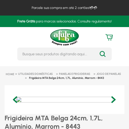
Parcele sua compra em até 2 cartões!💳💳
Frete Grátis
para marcas selecionadas. Consulte regulamento!
Busque seus produtos digitando 
UTILIDADES DOMÉSTICAS
PANELAS E FRIGIDEIRAS
JOGO DE PANELAS
Frigideira MTA Belga 24cm, 1,7L, Alumínio, Marrom - 8443
Frigideira MTA Belga 24cm, 1,7L,
Alumínio, Marrom - 8443