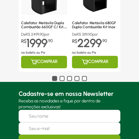
Calefator Metávila Dupla
Calefator Metávila 680GF
Combustão 660GF C/ Kit
Dupla Combustão Kit Inox
Canos Inox
De
R$
2499,90
por
De
R$
3119,90
por
1999
2299
R$
,
90
R$
,
90
no boleto ou Pix
no boleto ou Pix
COMPRAR
COMPRAR
Cadastre-se em nossa Newsletter
Receba as novidades e fique por dentro de
promoções exclusivas!