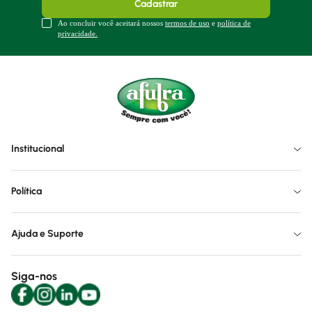
Cadastrar
Ao concluir você aceitará nossos
termos de uso
e
política de
privacidade.
Institucional
Política
Ajuda e Suporte
Siga-nos