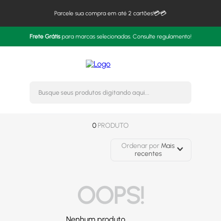
Parcele sua compra em até 2 cartões!💳💳
Frete Grátis
para marcas selecionadas. Consulte regulamento!
Busque seus produtos digitando 
0
PRODUTO
Ordenar por
Mais
recentes
OOPS!
Nenhum produto