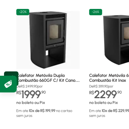
-
20%
-
26%
Calefator Metávila Dupla
Calefator Metávila 
Combustão 660GF C/ Kit Canos
Combustão Kit Inox
Inox
De
R$
2499,90
por
De
R$
3119,90
por
1999
2299
R$
,
90
R$
,
90
no boleto ou Pix
no boleto ou Pix
Em ate
10
x de R$
199,99
no cartao
Em ate
10
x de R$
229,9
sem juros
sem juros