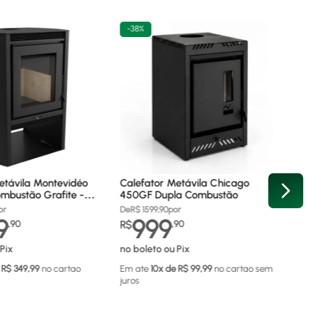
-
38%
etávila Montevidéo
Calefator Metávila Chicago
mbustão Grafite -
450GF Dupla Combustão
or
De
R$
1599,90
por
9
999
,
90
R$
,
90
Pix
no boleto ou Pix
 R$
349,99
no cartao
Em ate
10
x de R$
99,99
no cartao
sem
juros