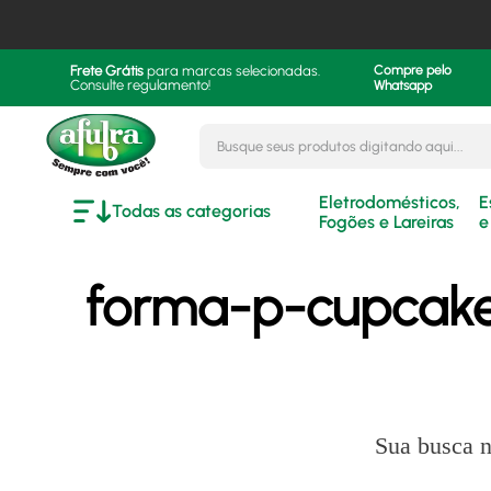
Frete Grátis
para marcas selecionadas.
Compre pelo
Consulte regulamento!
Whatsapp
Busque seus produtos digitando aqui..
Eletrodomésticos,
E
Todas as categorias
Fogões e Lareiras
e
forma-p-cupcake
Sua busca n