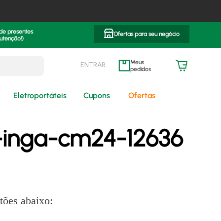
 de presentes
Ofertas para seu negócio
utenção!)
ENTRAR
meus pedidos
Eletroportáteis
Cupons
Ofertas
-inga-cm24-12636
tões abaixo: