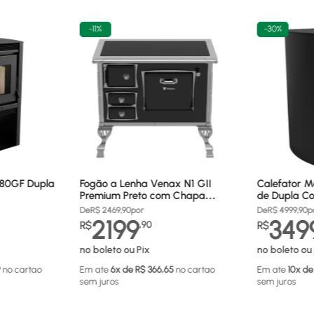
-
11%
-
30%
680GF Dupla
Fogão a Lenha Venax N1 GII
Calefator M
Premium Preto com Chapa
de Dupla Co
Vitrocerâmica - Chaminé Saída
880GF
De
R$
2469,90
por
De
R$
4999,90
p
Lado Direito
2199
349
R$
,
90
R$
no boleto ou Pix
no boleto ou 
9
no cartao
Em ate
6
x de R$
366,65
no cartao
Em ate
10
x de
sem juros
sem juros