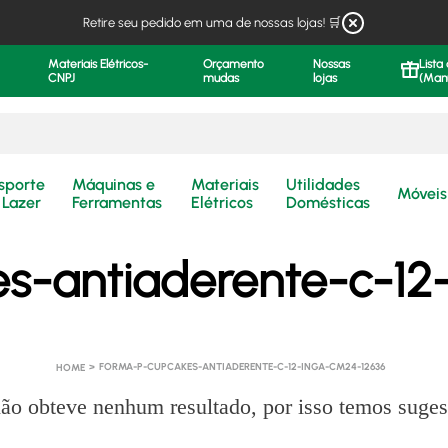
Retire seu pedido em uma de nossas lojas! 🛒
Materiais Elétricos-
Orçamento
Nossas
Lista
CNPJ
mudas
lojas
(Man
.
sporte
Máquinas e
Materiais
Utilidades
Móveis
 Lazer
Ferramentas
Elétricos
Domésticas
s-antiaderente-c-12
FORMA-P-CUPCAKES-ANTIADERENTE-C-12-INGA-CM24-12636
ão obteve nenhum resultado, por isso temos suges