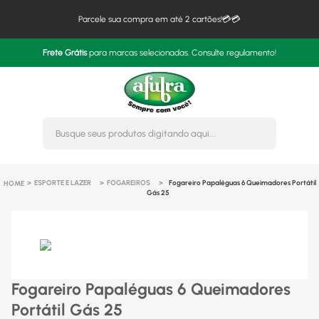
Parcele sua compra em até 2 cartões!💳💳
Frete Grátis
para marcas selecionadas. Consulte regulamento!
Busque seus produtos digitando 
ESPORTE E LAZER
FOGAREIROS
Fogareiro Papaléguas 6 Queimadores Portátil
Gás 25
Fogareiro Papaléguas 6 Queimadores
Portátil Gás 25