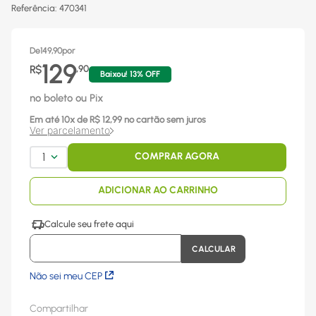
Referência
:
470341
De
149,90
por
129
R$
,
90
Baixou!
13
% OFF
no boleto ou Pix
Em até
10
x
de R$
12,99
no cartão sem juros
Ver parcelamento
1
COMPRAR AGORA
ADICIONAR AO CARRINHO
Não sei meu CEP
Compartilhar