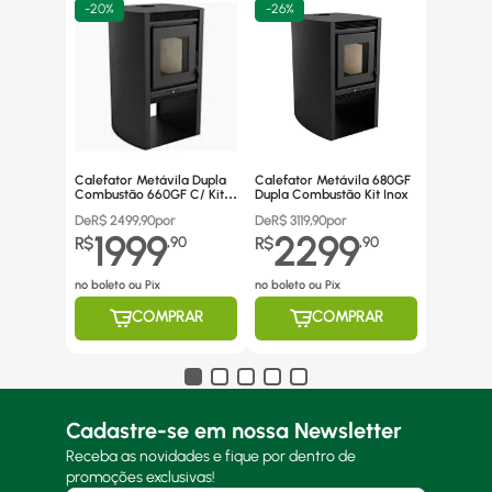
-
20%
-
26%
Calefator Metávila Dupla
Calefator Metávila 680GF
Combustão 660GF C/ Kit
Dupla Combustão Kit Inox
Canos Inox
De
R$
2499,90
por
De
R$
3119,90
por
1999
2299
R$
,
90
R$
,
90
no boleto ou Pix
no boleto ou Pix
COMPRAR
COMPRAR
Cadastre-se em nossa Newsletter
Receba as novidades e fique por dentro de
promoções exclusivas!