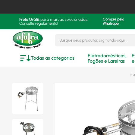
Frete Grátis
para marcas selecionadas.
Compre pelo
Consulte regulamento!
Whatsapp
Busque seus produtos digitando aqui..
Eletrodomésticos,
E
Todas as categorias
Fogões e Lareiras
e