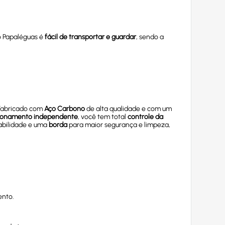
o Papaléguas é
fácil de transportar e guardar
, sendo a
Fabricado com
Aço Carbono
de alta qualidade e com um
ionamento independente
, você tem total
controle da
abilidade e uma
borda
para maior segurança e limpeza,
ento.