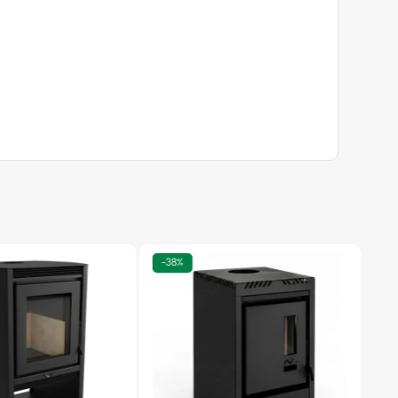
-
38%