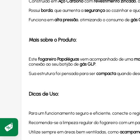
Construído em
Aço Carbono
com
revestimento zincado
,
Possui
borda
, que aumenta a
segurança
ao cozinhar e aju
Funciona em
alta pressão
, otimizando o consumo de
gás 
Mais sobre o Produto:
Este
fogareiro Papaléguas
vem acompanhado de uma
ma
conexão ao seu botijão de
gás GLP
.
Sua estrutura foi pensada para ser
compacta
quando des
Dicas de Uso:
Para um funcionamento seguro e eficiente, conecte o reg
Recomenda-se a limpeza regular do fogareiro com um pan
Utilize sempre em áreas bem ventiladas, como
acampam