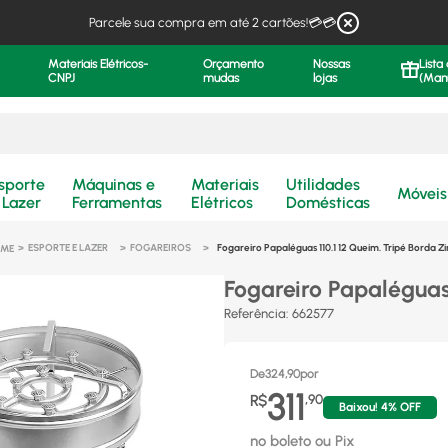
Parcele sua compra em até 2 cartões!💳💳
Materiais Elétricos-
Orçamento
Nossas
Lista
CNPJ
mudas
lojas
(Man
.
sporte
Máquinas e
Materiais
Utilidades
Móveis
 Lazer
Ferramentas
Elétricos
Domésticas
ESPORTE E LAZER
FOGAREIROS
Fogareiro Papaléguas 110.1 12 Queim. Tripé Borda Zi
Fogareiro Papaléguas 
Referência
:
662577
De
324,90
por
311
R$
,
90
Baixou!
4
% OFF
no boleto ou Pix