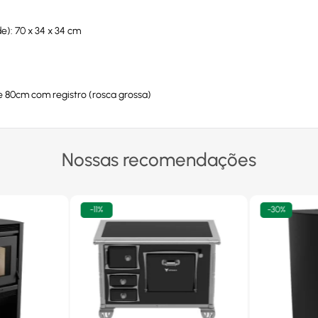
): 70 x 34 x 34 cm
 80cm com registro (rosca grossa)
Nossas recomendações
-
11%
-
30%