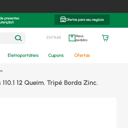
 de presentes
Ofertas para seu negócio
utenção!)
ENTRAR
meus pedidos
Eletroportáteis
Cupons
Ofertas
nc.
110.1 12 Queim. Tripé Borda Zinc.