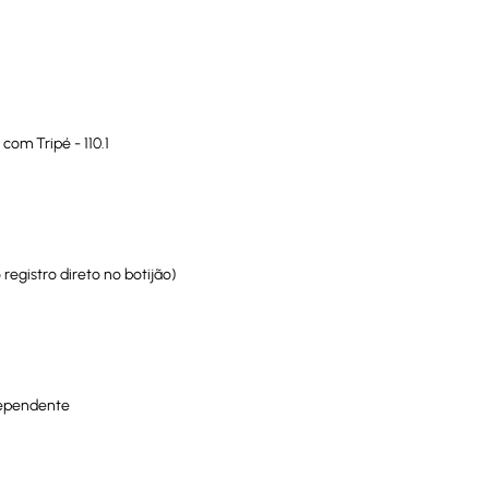
om Tripé - 110.1
egistro direto no botijão)
dependente