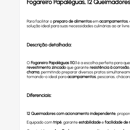
Fogareiro Papaléguas, 12 Queimadores,
Para facilitar o
preparo de alimentos
em
acampamentos
,
solução ideal para suas necessidades culinárias ao ar livre
Descrição detalhada:
O
Fogareiro Papaléguas 110.1
é a escolha perfeita para q
revestimento zincado
que garante
resistência à corrosão
chama
, permitindo preparar diversos pratos simultaneam
tornando-o ideal para
acampamentos
, pescarias, chácar
Diferenciais:
12 Queimadores com acionamento independente
, propo
Equipado com
tripé
, garante
estabilidade
e
facilidade d