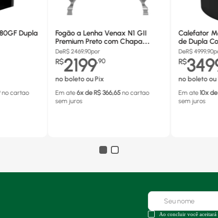
680GF Dupla
Fogão a Lenha Venax N1 GII
Calefator M
Premium Preto com Chapa
de Dupla Co
Vitrocerâmica - Chaminé Saída
880GF
De
R$
2469,90
por
De
R$
4999,90
p
Lado Direito
2199
349
R$
,
90
R$
no boleto ou Pix
no boleto ou 
9
no cartao
Em ate
6
x de R$
366,65
no cartao
Em ate
10
x de
sem juros
sem juros
Ao concluir você aceitará