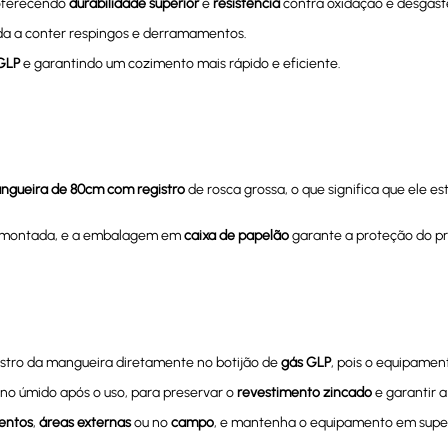
 oferecendo
durabilidade superior
e
resistência
contra oxidação e desgast
da a conter respingos e derramamentos.
GLP
e garantindo um cozimento mais rápido e eficiente.
ngueira de 80cm com registro
de rosca grossa, o que significa que ele es
montada, e a embalagem em
caixa de papelão
garante a proteção do p
istro da mangueira diretamente no botijão de
gás GLP
, pois o equipame
o úmido após o uso, para preservar o
revestimento zincado
e garantir 
entos
,
áreas externas
ou no
campo
, e mantenha o equipamento em superf