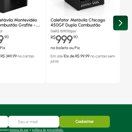
etávila Montevidéo
Calefator Metávila Chicago
mbustão Grafite -
450GF Dupla Combustão
or
De
R$
1599,90
por
9
999
,
90
R$
,
90
Pix
no boleto ou Pix
 R$
349,99
no cartao
Em ate
10
x de R$
99,99
no cartao
sem
juros
Cadastrar
 nossos
termos de uso
e
política de privacidade.