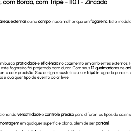
 com Borda, com Tripé - 110.1 - Zincado
áreas externas
ou no
campo
, nada melhor que um
fogareiro
. Este model
.
uem busca
praticidade
e
eficiência
no cozimento em ambientes externos. 
, este fogareiro foi projetado para durar. Com seus
12 queimadores
de
ac
ente com precisão. Seu design robusto inclui um
tripé
integrado para est
as e qualquer tipo de evento ao ar livre.
rcionando
versatilidade
e
controle preciso
para diferentes tipos de cozim
e montagem
em qualquer superfície plana, além de ser
portátil
.