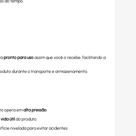
es do tempo.
tá
pronto para uso
assim que você o recebe, facilitando a
roduto durante o transporte e armazenamento.
nto opera em
alta pressão
.
a
vida útil
do produto.
ície nivelada para evitar acidentes.