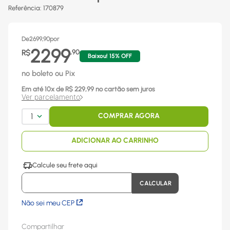
Referência
:
170879
De
2699,90
por
2299
R$
,
90
Baixou!
15
% OFF
no boleto ou Pix
Em até
10
x
de R$
229,99
no cartão sem juros
Ver parcelamento
1
COMPRAR AGORA
ADICIONAR AO CARRINHO
Não sei meu CEP
Compartilhar