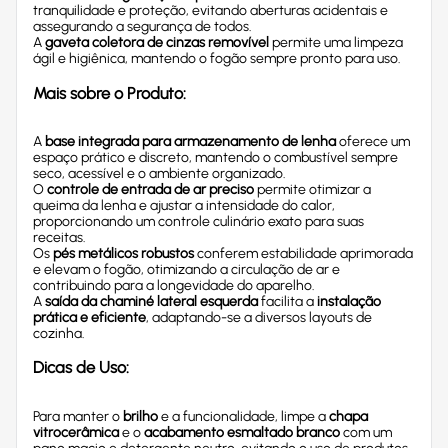
tranquilidade e proteção, evitando aberturas acidentais e
assegurando a segurança de todos.
A
gaveta coletora de cinzas removível
permite uma limpeza
ágil e higiênica, mantendo o fogão sempre pronto para uso.
Mais sobre o Produto:
A
base integrada para armazenamento de lenha
oferece um
espaço prático e discreto, mantendo o combustível sempre
seco, acessível e o ambiente organizado.
O
controle de entrada de ar preciso
permite otimizar a
queima da lenha e ajustar a intensidade do calor,
proporcionando um controle culinário exato para suas
receitas.
Os
pés metálicos robustos
conferem estabilidade aprimorada
e elevam o fogão, otimizando a circulação de ar e
contribuindo para a longevidade do aparelho.
A
saída da chaminé lateral esquerda
facilita a
instalação
prática e eficiente
, adaptando-se a diversos layouts de
cozinha.
Dicas de Uso:
Para manter o
brilho
e a funcionalidade, limpe a
chapa
vitrocerâmica
e o
acabamento esmaltado branco
com um