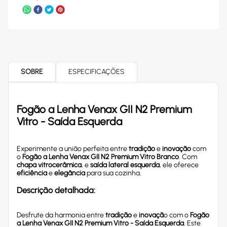
SOBRE
ESPECIFICAÇÕES
Fogão a Lenha Venax GII N2 Premium
Vitro - Saída Esquerda
Experimente a união perfeita entre
tradição
e
inovação
com
o
Fogão a Lenha Venax GII N2 Premium Vitro Branco
. Com
chapa vitrocerâmica
, e
saída lateral esquerda
, ele oferece
eficiência
e
elegância
para sua cozinha.
Descrição detalhada:
Desfrute da harmonia entre
tradição
e
inovaçã
o com o
Fogão
a Lenha Venax GII N2 Premium Vitro - Saída Esquerda
. Este