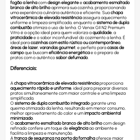
fogão a lenha
com
design elegante
e
acabamento esmaltado
branco de alto brilho
aprimora sua cozinha, proporcionando
uma experiência culinária autêntica e eficiente. Sua
chapa
vitrocerâmica de elevada resistência
assegura aquecimento
uniforme e limpeza simplificada, enquanto o
sistema de dupla
combustão
otimiza o uso de lenha. O Venax GII N2 Premium
Vitro é a opção ideal para quem valoriza a
qualidade
, a
praticidade
e o sabor inconfundível do cozimento a lenha. É
ideal para
cozinhas com estilo rústico ou contemporâneo
,
áreas de lazer
,
varandas gourmet
, e perfeito para
casas de
campo
que buscam
eficiência energética
e o preparo de
pratos com o autêntico
sabor defumado
.
Diferenciais:
A
chapa vitrocerâmica de elevada resistência
proporciona
aquecimento rápido e uniforme
, ideal para preparar diversos
pratos simultaneamente com maior controle e uma limpeza
simplificada.
O
sistema de dupla combustão integrado
garante uma
queima otimizada da lenha, resultando em menor consumo,
melhor aproveitamento do calor e um
impacto ambiental
minimizado
.
O
acabamento esmaltado branco de alto brilho
com design
refinado confere um toque de
elegância
ao ambiente e
facilita a limpeza e manutenção.
A
tranca de segurança na porta da fornalha
oferece maior