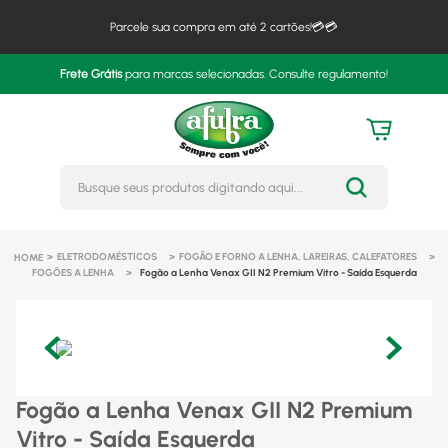
Parcele sua compra em até 2 cartões!💳💳
Frete Grátis
para marcas selecionadas. Consulte regulamento!
Busque seus produtos digitando 
ELETRODOMÉSTICOS
FOGÃO E FORNO A LENHA, LAREIRAS, CALEFATORES
FOGÕES A LENHA
Fogão a Lenha Venax GII N2 Premium Vitro - Saída Esquerda
Fogão a Lenha Venax GII N2 Premium
Vitro - Saída Esquerda