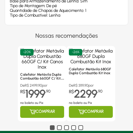
Base para Armazenamento de Lenha: Sim
Tipo de Montagem: De pé
Quantidade de Chapas de Aquecimento: 1
Tipo de Combustível: Lenha
Nossas recomendações
-
20%
-
26%
Calefator Metávila 680GF
Dupla Combustão Kit Inox
Calefator Metávila Dupla
Combustão 660GF C/ Kit
Canos Inox
De
R$
2499,90
por
De
R$
3119,90
por
1999
2299
R$
,
90
R$
,
90
no boleto ou Pix
no boleto ou Pix
COMPRAR
COMPRAR