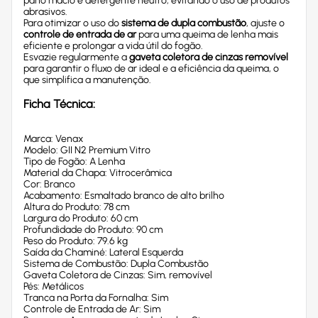
pano macio e detergente neutro, evitando o uso de produtos
abrasivos.
Para otimizar o uso do
sistema de dupla combustão
, ajuste o
controle de entrada de ar
para uma queima de lenha mais
eficiente e prolongar a vida útil do fogão.
Esvazie regularmente a
gaveta coletora de cinzas removível
para garantir o fluxo de ar ideal e a eficiência da queima, o
que simplifica a manutenção.
Ficha Técnica:
Marca: Venax
Modelo: GII N2 Premium Vitro
Tipo de Fogão: A Lenha
Material da Chapa: Vitrocerâmica
Cor: Branco
Acabamento: Esmaltado branco de alto brilho
Altura do Produto: 78 cm
Largura do Produto: 60 cm
Profundidade do Produto: 90 cm
Peso do Produto: 79.6 kg
Saída da Chaminé: Lateral Esquerda
Sistema de Combustão: Dupla Combustão
Gaveta Coletora de Cinzas: Sim, removível
Pés: Metálicos
Tranca na Porta da Fornalha: Sim
Controle de Entrada de Ar: Sim