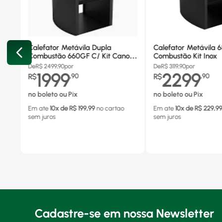
Calefator Metávila Dupla
Calefator Metávila 
Combustão 660GF C/ Kit Canos
Combustão Kit Inox
Inox
De
R$
2499,90
por
De
R$
3119,90
por
1999
2299
R$
,
90
R$
,
90
no boleto ou Pix
no boleto ou Pix
Em ate
10
x de R$
199,99
no cartao
Em ate
10
x de R$
229,9
sem juros
sem juros
Cadastre-se em nossa Newsletter