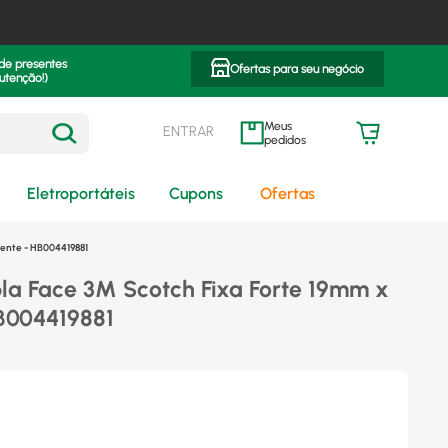
 de presentes
Ofertas para seu negócio
utenção!)
ENTRAR
meus pedidos
Eletroportáteis
Cupons
Ofertas
rente - HB004419881
la Face 3M Scotch Fixa Forte 19mm x
B004419881