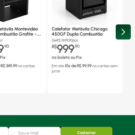
etávila Montevidéo
Calefator Metávila Chicago
mbustão Grafite -
450GF Dupla Combustão
or
De
R$
1599,90
por
9
999
,
90
R$
,
90
Pix
no boleto ou Pix
 R$
349,99
no cartao
Em ate
10
x de R$
99,99
no cartao
sem
juros
Cadastrar