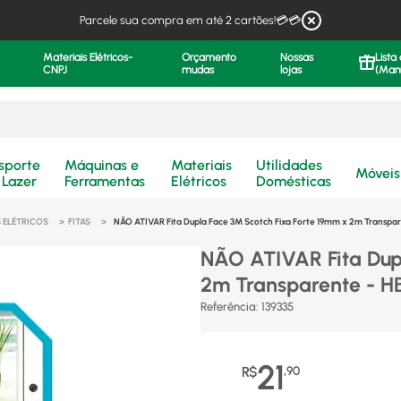
Parcele sua compra em até 2 cartões!💳💳
Materiais Elétricos-
Orçamento
Nossas
Lista
CNPJ
mudas
lojas
(Man
.
sporte
Máquinas e
Materiais
Utilidades
Móveis
 Lazer
Ferramentas
Elétricos
Domésticas
 ELÉTRICOS
FITAS
NÃO ATIVAR Fita Dupla Face 3M Scotch Fixa Forte 19mm x 2m Transpa
NÃO ATIVAR Fita Dup
2m Transparente - H
Referência
:
139335
21
R$
,
90