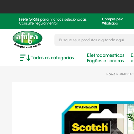
Frete Grátis
para marcas selecionadas.
Compre pelo
Consulte regulamento!
Whatsapp
Busque seus produtos digitando aqui..
Eletrodomésticos,
E
Todas as categorias
Fogões e Lareiras
e
MATERIAIS