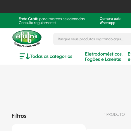
Frete Grátis
para marcas selecionadas.
Compre pelo
Consulte regulamento!
Whatsapp
Busque seus produtos digitando aqui..
Eletrodomésticos,
E
Todas as categorias
Fogões e Lareiras
e
1
PRODUTO
Filtros