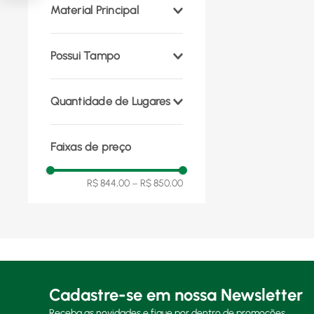
Material Principal
Madeira
(
1
)
Possui Tampo
Não
(
1
)
Quantidade de Lugares
1
(
1
)
Faixas de preço
R$ 844,00
–
R$ 850,00
Cadastre-se em nossa Newsletter
Receba as novidades e fique por dentro de promoções