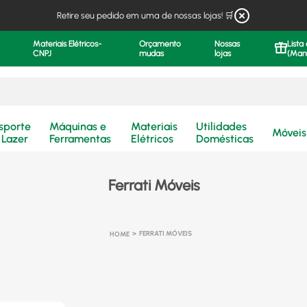
Retire seu pedido em uma de nossas lojas! 🛒
Materiais Elétricos-
Orçamento
Nossas
Lista
CNPJ
mudas
lojas
(Man
.
sporte
Máquinas e
Materiais
Utilidades
Móveis
 Lazer
Ferramentas
Elétricos
Domésticas
Ferrati Móveis
FERRATI MÓVEIS