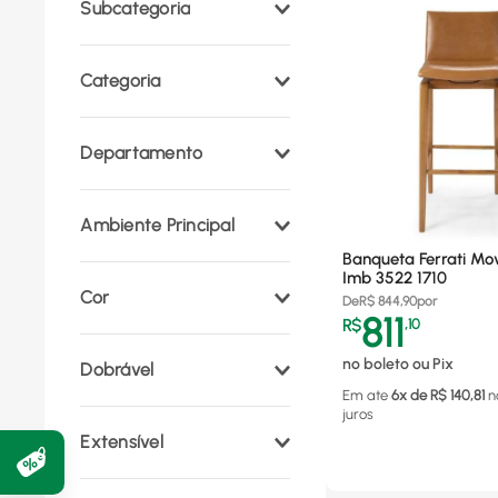
Subcategoria
Mesas
(
1
)
Categoria
Sala de Jantar
(
1
)
Departamento
Móveis e Decoração
(
1
)
Ambiente Principal
Banqueta Ferrati Mov
Cozinha
(
1
)
Imb 3522 1710
Cor
De
R$
844,90
por
811
R$
,
10
Imbuia
(
1
)
no boleto ou Pix
Dobrável
Em ate
6
x de R$
140,81
n
juros
Não
(
1
)
Extensível
Não
(
1
)