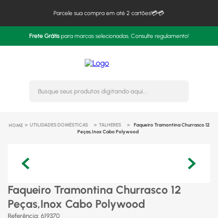
Parcele sua compra em até 2 cartões!💳💳
Frete Grátis
para marcas selecionadas. Consulte regulamento!
Busque seus produtos digitando 
UTILIDADES DOMÉSTICAS
TALHERES
Faqueiro Tramontina Churrasco 12
Peças,Inox Cabo Polywood
Faqueiro Tramontina Churrasco 12
Peças,Inox Cabo Polywood
Referência
:
619370