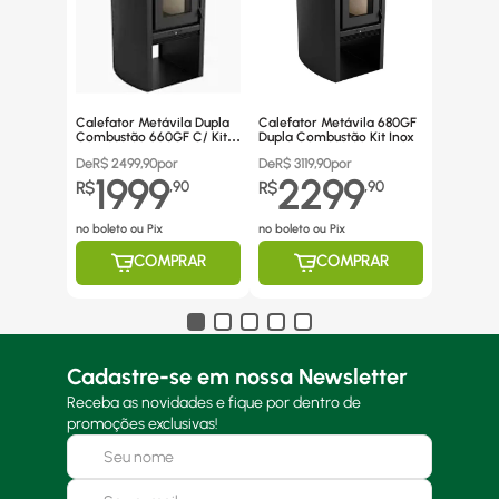
Calefator Metávila Dupla
Calefator Metávila 680GF
Combustão 660GF C/ Kit
Dupla Combustão Kit Inox
Canos Inox
De
R$
2499,90
por
De
R$
3119,90
por
1999
2299
R$
,
90
R$
,
90
no boleto ou Pix
no boleto ou Pix
COMPRAR
COMPRAR
Cadastre-se em nossa Newsletter
Receba as novidades e fique por dentro de
promoções exclusivas!