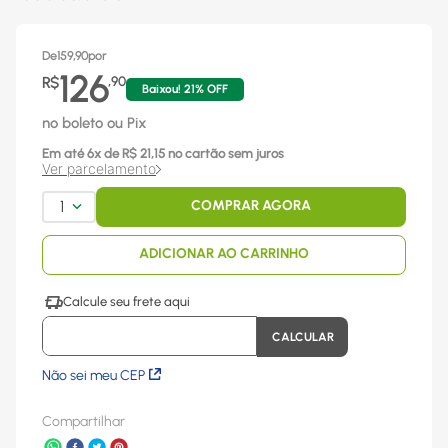
De
159,90
por
126
R$
,
90
Baixou!
21
% OFF
no boleto ou Pix
Em até
6
x
de R$
21,15
no cartão sem juros
Ver parcelamento
1
COMPRAR AGORA
ADICIONAR AO CARRINHO
Não sei meu CEP
Compartilhar