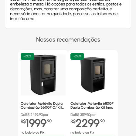
embeleza a mesa. Há opções para todos os estilos, gostos e
decorações, mas, para ter uma composição perfeita, é
necessário apostar na qualidade, para isso, os talheres de
inox são uma
Nossas recomendações
-
20%
-
26%
Calefator Metávila Dupla
Calefator Metávila 680GF
Combustão 660GF C/ Kit
Dupla Combustão Kit Inox
Canos Inox
De
R$
2499,90
por
De
R$
3119,90
por
1999
2299
R$
,
90
R$
,
90
no boleto ou Pix
no boleto ou Pix