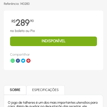
Referência
:
140283
289
R$
,
90
no boleto ou Pix
INDISPONÍVEL
Compartilhar
SOBRE
ESPECIFICAÇÕES
O jogo de talheres é um dos mais importantes utensílios para
casa. Além de auxiliar na degustação das receitas, ele