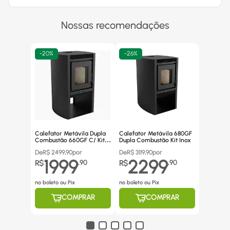
Nossas recomendações
-
20%
-
26%
Calefator Metávila Dupla
Calefator Metávila 680GF
Combustão 660GF C/ Kit
Dupla Combustão Kit Inox
Canos Inox
De
R$
2499,90
por
De
R$
3119,90
por
1999
2299
R$
,
90
R$
,
90
no boleto ou Pix
no boleto ou Pix
COMPRAR
COMPRAR