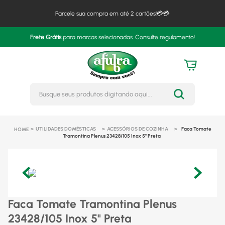
Parcele sua compra em até 2 cartões!💳💳
Frete Grátis
para marcas selecionadas. Consulte regulamento!
Busque seus produtos digitando 
UTILIDADES DOMÉSTICAS
ACESSÓRIOS DE COZINHA
Faca Tomate
Tramontina Plenus 23428/105 Inox 5" Preta
Faca Tomate Tramontina Plenus
23428/105 Inox 5" Preta