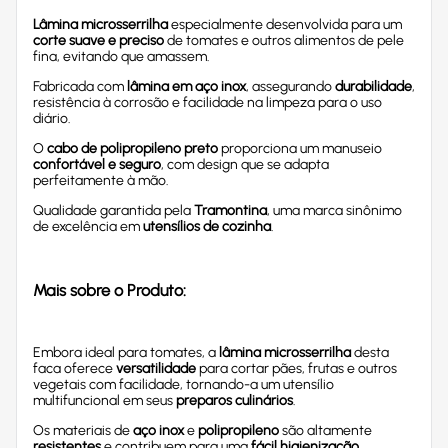
Lâmina microsserrilha
especialmente desenvolvida para um
corte suave e preciso
de tomates e outros alimentos de pele
fina, evitando que amassem.
Fabricada com
lâmina em aço inox
, assegurando
durabilidade
,
resistência à corrosão e facilidade na limpeza para o uso
diário.
O
cabo de polipropileno preto
proporciona um manuseio
confortável e seguro
, com design que se adapta
perfeitamente à mão.
Qualidade garantida pela
Tramontina
, uma marca sinônimo
de excelência em
utensílios de cozinha
.
Mais sobre o Produto:
Embora ideal para tomates, a
lâmina microsserrilha
desta
faca oferece
versatilidade
para cortar pães, frutas e outros
vegetais com facilidade, tornando-a um utensílio
multifuncional em seus
preparos culinários
.
Os materiais de
aço inox
e
polipropileno
são altamente
resistentes
e contribuem para uma
fácil higienização
,