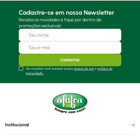
Cadastre-se em nossa Newsletter
Receba as novidades e fique por dentro de
promoções exclusivas!
Cadastrar
Ao concluir você aceitará nossos
termos de uso
e
política de
privacidade.
Institucional