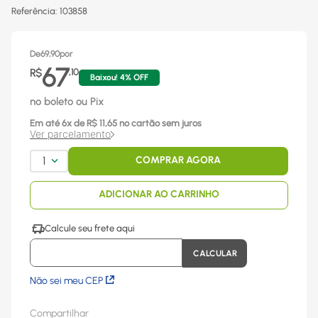
Referência
:
103858
De
69,90
por
67
R$
,
10
Baixou!
4
% OFF
no boleto ou Pix
Em até
6
x
de R$
11,65
no cartão sem juros
Ver parcelamento
1
COMPRAR AGORA
ADICIONAR AO CARRINHO
Não sei meu CEP
Compartilhar