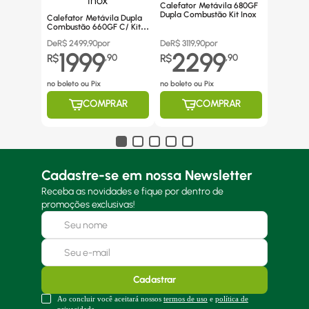
Calefator Metávila 680GF
Dupla Combustão Kit Inox
Calefator Metávila Dupla
Combustão 660GF C/ Kit
Canos Inox
De
R$
2499,90
por
De
R$
3119,90
por
1999
2299
R$
,
90
R$
,
90
no boleto ou Pix
no boleto ou Pix
COMPRAR
COMPRAR
Cadastre-se em nossa Newsletter
Receba as novidades e fique por dentro de
promoções exclusivas!
Cadastrar
Ao concluir você aceitará nossos
termos de uso
e
política de