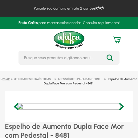
Parcele sua compra em até 2 cartões!💳💳
Frete Grátis
para marcas selecionadas. Consulte regulamento!
Busque seus produtos digitando 
UTILIDADES DOMÉSTICAS
ACESSÓRIOS PARA BANHEIRO
Espelho de Aumento
Dupla Face Mor com Pedestal - 8481
Espelho de Aumento Dupla Face Mor
com Pedestal - 8481