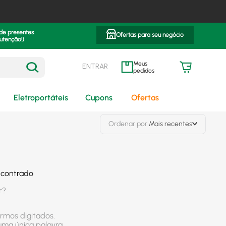
 de presentes
Ofertas para seu negócio
utenção!)
ENTRAR
meus pedidos
Eletroportáteis
Cupons
Ofertas
Ordenar por
Mais recentes
ncontrado
r?
ermos digitados.
 uma única palavra.