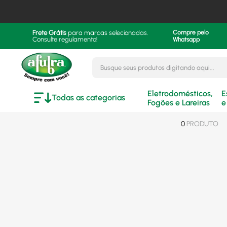
Frete Grátis
para marcas selecionadas.
Compre pelo
Consulte regulamento!
Whatsapp
Busque seus produtos digitando aqui..
Eletrodomésticos,
E
Todas as categorias
Fogões e Lareiras
e
0
PRODUTO