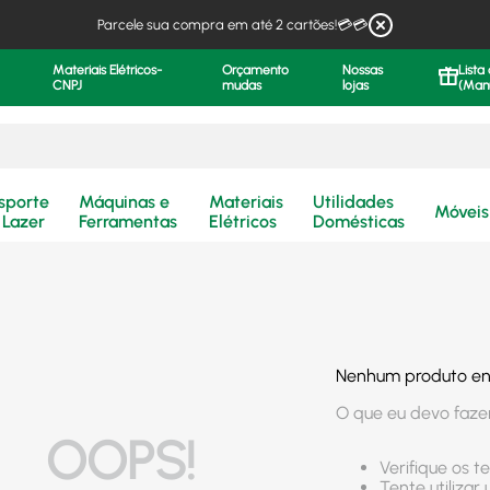
Parcele sua compra em até 2 cartões!💳💳
Materiais Elétricos-
Orçamento
Nossas
Lista
CNPJ
mudas
lojas
(Man
.
sporte
Máquinas e
Materiais
Utilidades
Móveis
 Lazer
Ferramentas
Elétricos
Domésticas
Nenhum produto e
O que eu devo faze
OOPS!
Verifique os t
Tente utilizar