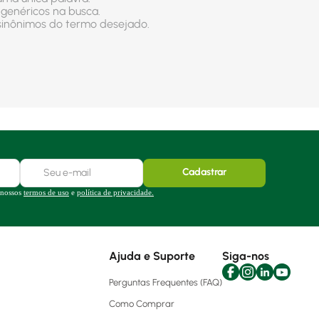
 genéricos na busca.
r sinônimos do termo desejado.
Cadastrar
 nossos
termos de uso
e
política de privacidade.
Ajuda e Suporte
Siga-nos
Perguntas Frequentes (FAQ)
Como Comprar