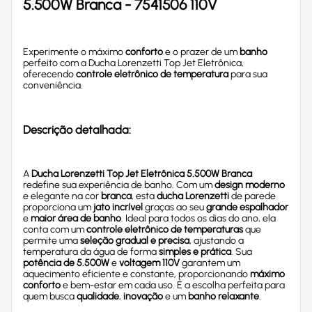
5.500W Branca - 7541506 110V
Experimente o máximo
conforto
e o prazer de um
banho
perfeito com a Ducha Lorenzetti Top Jet Eletrônica,
oferecendo
controle eletrônico de temperatura
para sua
conveniência.
Descrição detalhada:
A
Ducha Lorenzetti Top Jet Eletrônica 5.500W Branca
redefine sua experiência de banho. Com um
design moderno
e elegante na cor
branca
, esta
ducha Lorenzetti
de parede
proporciona um
jato incrível
graças ao seu
grande espalhador
e
maior área de banho
. Ideal para todos os dias do ano, ela
conta com um
controle eletrônico de temperaturas
que
permite uma
seleção gradual e precisa
, ajustando a
temperatura da água de forma
simples e prática
. Sua
potência de 5.500W
e
voltagem 110V
garantem um
aquecimento eficiente e constante, proporcionando
máximo
conforto
e bem-estar em cada uso. É a escolha perfeita para
quem busca
qualidade
,
inovação
e um
banho relaxante
.