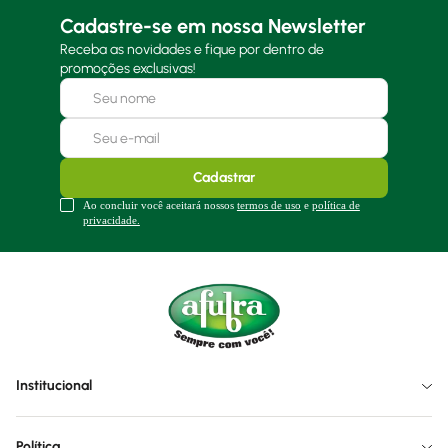
Cadastre-se em nossa Newsletter
Receba as novidades e fique por dentro de
promoções exclusivas!
Cadastrar
Ao concluir você aceitará nossos
termos de uso
e
política de
privacidade.
Institucional
Política