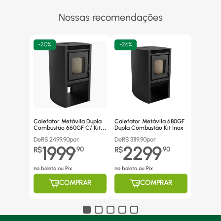
Nossas recomendações
-
20%
-
26%
Calefator Metávila Dupla
Calefator Metávila 680GF
Combustão 660GF C/ Kit
Dupla Combustão Kit Inox
Canos Inox
De
R$
2499,90
por
De
R$
3119,90
por
1999
2299
R$
,
90
R$
,
90
no boleto ou Pix
no boleto ou Pix
COMPRAR
COMPRAR