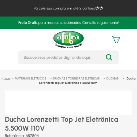
Parcele sua compra em até 2 cartões!💳💳
Frete Grátis
para marcas selecionadas. Consulte regulamento!
Busque seus produtos digitando 
MATERIAIS ELÉTRICOS
DUCHAS E TORNEIRAS ELÉTRICAS
DUCHAS
Ducha
Lorenzetti Top Jet Eletrônica 5.500W 110V
Ducha Lorenzetti Top Jet Eletrônica
5.500W 110V
Referência
:
687804