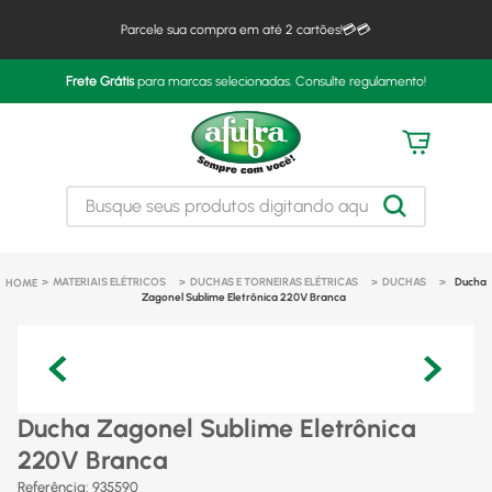
Parcele sua compra em até 2 cartões!💳💳
Frete Grátis
para marcas selecionadas. Consulte regulamento!
MATERIAIS ELÉTRICOS
DUCHAS E TORNEIRAS ELÉTRICAS
DUCHAS
Ducha
Zagonel Sublime Eletrônica 220V Branca
Ducha Zagonel Sublime Eletrônica
220V Branca
Referência
:
935590