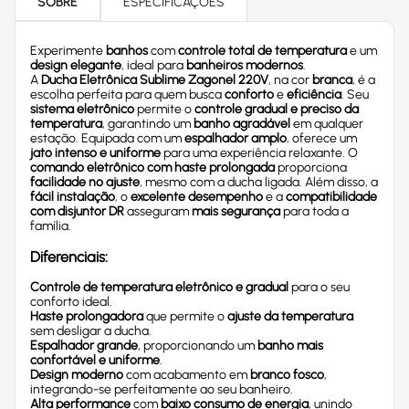
SOBRE
ESPECIFICAÇÕES
Experimente
banhos
com
controle total de temperatura
e um
design elegante
, ideal para
banheiros modernos
.
A
Ducha Eletrônica Sublime Zagonel 220V
, na cor
branca
, é a
escolha perfeita para quem busca
conforto
e
eficiência
. Seu
sistema eletrônico
permite o
controle gradual e preciso da
temperatura
, garantindo um
banho agradável
em qualquer
estação. Equipada com um
espalhador amplo
, oferece um
jato intenso e uniforme
para uma experiência relaxante. O
comando eletrônico com haste prolongada
proporciona
facilidade no ajuste
, mesmo com a ducha ligada. Além disso, a
fácil instalação
, o
excelente desempenho
e a
compatibilidade
com disjuntor DR
asseguram
mais segurança
para toda a
família.
Diferenciais:
Controle de temperatura eletrônico e gradual
para o seu
conforto ideal.
Haste prolongadora
que permite o
ajuste da temperatura
sem desligar a ducha.
Espalhador grande
, proporcionando um
banho mais
confortável e uniforme
.
Design moderno
com acabamento em
branco fosco
,
integrando-se perfeitamente ao seu banheiro.
Alta performance
com
baixo consumo de energia
, unindo