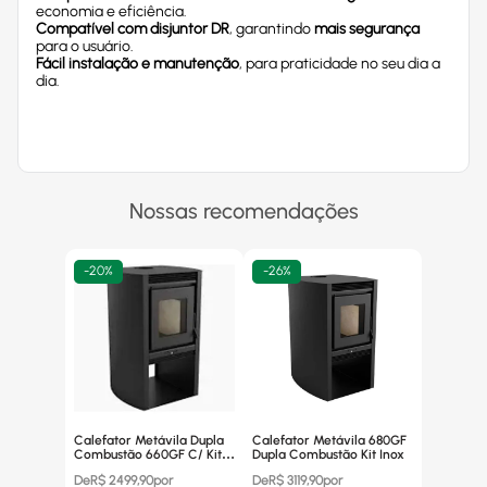
economia e eficiência.
Compatível com disjuntor DR
, garantindo
mais segurança
para o usuário.
Fácil instalação e manutenção
, para praticidade no seu dia a
dia.
Nossas recomendações
-
20%
-
26%
Calefator Metávila Dupla
Calefator Metávila 680GF
Combustão 660GF C/ Kit
Dupla Combustão Kit Inox
Canos Inox
De
R$
2499,90
por
De
R$
3119,90
por